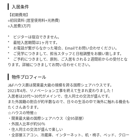
入居条件
【初期費用】
○初回賃料 (居室使用料+光熱費)
○入居費3万円
* ビジターは宿泊できません。
* 最短入居期間は1ヶ月です。
* お電話が繋がらなかった場合、Emailでお問い合わせください。
* ご見学につきまして、担当スタッフと日程調整をお願い致します。
* ご予約につきまして、原則、ご入居をされる２週間前からの受付とな
ります。詳細につきましてお問い合わせください。
物件プロフィール
J&Fハウス蕨は関東最大級の規模を誇る国際シェアハウスです。
2021年4月、リノベーション工事を終えて生まれ変わりました！
入居者は20代〜30代がメインで、住人同士の交流が盛んです。
また外国籍の割合が約半数なので、日々の生活の中で海外に触れる機会も
たくさんあります。
☆ハウスの特徴☆
・関東最大級の国際シェアハウス（全95部屋）
・外国人比率が約50％
・住人同士の交流が盛んで楽しい
・全部屋エアコン、冷蔵庫、インターネット、机・椅子、ベッド、クロー