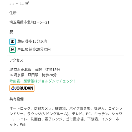
5.5 ～ 11 m²
住所
埼玉県蕨市北町2−5−21
駅
蕨駅 徒歩15分以内
戸田駅 徒歩20分以内
アクセス
JR京浜東北線 蕨駅 徒歩13分
JR埼京線 戸田駅 徒歩20分
時刻表、駅情報はジョルダンでチェック！
共有設備
オートロック、防犯カメラ、駐輪場、バイク置き場、管理人、コインラ
ンドリー、ラウンジ(リビングルーム)、テレビ、PC、キッチン、シャワ
ー、トイレ、洗面台、電子レンジ、ゴミ置き場、下駄箱、インターネ
ット、Wifi