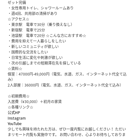
ゼット完備
・女性専用トイレ、シャワールームあり
・週4回、共用部の清掃があり
☆アクセス☆
・東京駅 電車で30分（乗り換えなし）
・新宿駅 電車で25分
・池袋駅 電車で20分 ☆こんな方におすすめ☆
・費用を抑えて一人暮らしをしたい
・新しいコミュニティが欲しい
・国際的な交流をしたい
・日常生活に変化や刺激が欲しい
・次の引越しまでの短期滞在先を探している
☆賃料☆
個室：47000円-49,000円（電気、水道、ガス、インターネット代全て込
み）
2人部屋：36000円（電気、水道、ガス、インターネット代全て込み）
☆初期費用☆
入居費（¥30,000）＋初月の家賃
☆各種リンク☆
公式HP
Instagram
YouTube
少しでも興味を持たれた方は、ぜひ一度内覧にお越しください！ ただい
まリモート内覧も実施中です。 お問い合わせ、心よりお待ちしておりま