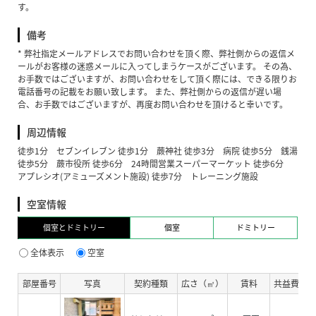
す。
備考
* 弊社指定メールアドレスでお問い合わせを頂く際、弊社側からの返信メ
ールがお客様の迷惑メールに入ってしまうケースがございます。 その為、
お手数ではございますが、お問い合わせをして頂く際には、できる限りお
電話番号の記載をお願い致します。 また、弊社側からの返信が遅い場
合、お手数ではございますが、再度お問い合わせを頂けると幸いです。
周辺情報
徒歩1分 セブンイレブン 徒歩1分 蕨神社 徒歩3分 病院 徒歩5分 銭湯
徒歩5分 蕨市役所 徒歩6分 24時間営業スーパーマーケット 徒歩6分
アプレシオ(アミューズメント施設) 徒歩7分 トレーニング施設
空室情報
個室とドミトリー
個室
ドミトリー
全体表示
空室
部屋番号
写真
契約種類
広さ（㎡）
賃料
共益費・