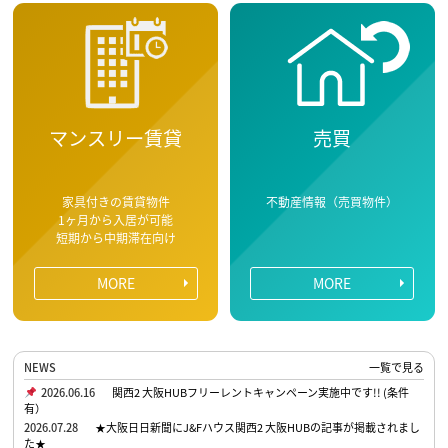
マンスリー賃貸
売買
家具付きの賃貸物件
不動産情報（売買物件）
1ヶ月から入居が可能
短期から中期滞在向け
MORE
MORE
NEWS
一覧で見る
2026.06.16
関西2 大阪HUBフリーレントキャンペーン実施中です!! (条件
有）
2026.07.28
★大阪日日新聞にJ&Fハウス関西2 大阪HUBの記事が掲載されまし
た★