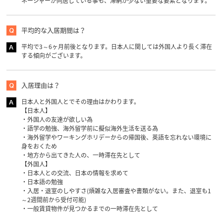
ネージャーが同居している事も、滞納が少ない重要な要素となります。
平均的な入居期間は？
平均で3～6ヶ月前後となります。日本人に関しては外国人より長く滞在
する傾向がございます。
入居理由は？
日本人と外国人とでその理由はかわります。
【日本人】
・外国人の友達が欲しい為
・語学の勉強、海外留学前に擬似海外生活を送る為
・海外留学やワーキングホリデーからの帰国後、英語を忘れない環境に
身をおくため
・地方から出てきた人の、一時滞在先として
【外国人】
・日本人との交流、日本の情報を求めて
・日本語の勉強
・入居・退室のしやすさ(煩雑な入居審査や書類がない。また、退室も1
～2週間前から受付可能)
・一般賃貸物件が見つかるまでの一時滞在先として