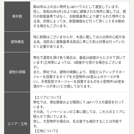
築40年以上の古い物件もJ&Fハウスとして運営しています。
但し、昭和56年6月1日より前に建築された物件に関しては、現
築年数
行の耐震基準ではなく、旧耐震基準により建てられた物件とな
る為、状態によっては、耐震補強など行って頂くことをお勧め
する場合もございます。
特に制限はございませんが、木造に関しては火災時の心配があ
建物構造
る為、消防法と建築基準法両法に準じた防火対策は行っていた
だく必要があります。
弊社で運営を請け負う場合は、最低20部屋からとさせて頂いて
います(立地等によっては、5部屋から受ける場合もございま
す)。
建物の規模
また、弊社では、建物の規模により、常駐ビルディングマネー
ジャーを設置するタイプを大型物件(40室以上のケースが多
い)、半常駐型マネージャーを設置するものを小型物件(40室未
満のケースが多い)と分類しております。
【エリアについて】
弊社では、現在関東および関西にてJ&Fハウスの運営を行って
います。
その為、リノベーションの工事に関しては、これらのエリアに
限らせて頂いています。
但し、大型物件の場合は、名古屋でも検討することは可能で
エリア・立地
す。
【立地について】