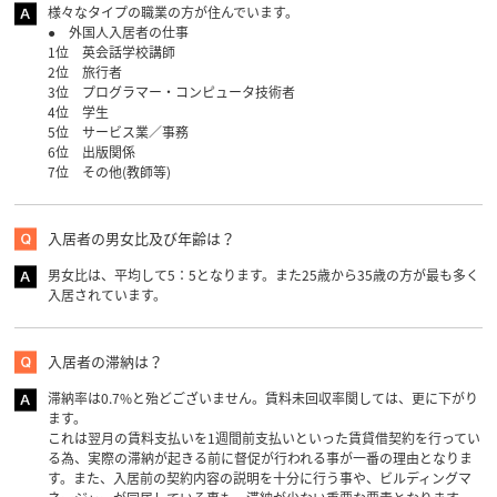
様々なタイプの職業の方が住んでいます。
● 外国人入居者の仕事
1位 英会話学校講師
2位 旅行者
3位 プログラマー・コンピュータ技術者
4位 学生
5位 サービス業／事務
6位 出版関係
7位 その他(教師等)
入居者の男女比及び年齢は？
男女比は、平均して5：5となります。また25歳から35歳の方が最も多く
入居されています。
入居者の滞納は？
滞納率は0.7%と殆どございません。賃料未回収率関しては、更に下がり
ます。
これは翌月の賃料支払いを1週間前支払いといった賃貸借契約を行ってい
る為、実際の滞納が起きる前に督促が行われる事が一番の理由となりま
す。また、入居前の契約内容の説明を十分に行う事や、ビルディングマ