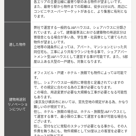
各エリアの主要沿線に最寄り駅のある物件が望ましいです。
また、最寄り駅から物件までの距離は、徒歩15分以内、周辺に
コンビニやスーパーマーケットがあると、より集客に有利とな
ります。
弊社で運営する一般的なJ&Fハウスは、シェアハウスに分類さ
れています。よって、建築基準法における建築物の用途区分は
寄宿舎となる場合が多い為、学生寮・社員寮として建てられた
物件が望ましいです。
適した物件
立地等の諸条件によっては、アパート、マンションといった共
同住宅も、工事により共有ラウンジを作る事で、シェアアパー
トメント型J&Fハウスとして運営する事が可能です。また、5部
屋以上ある大型の一戸建も、対象となります。
オフィスビル・戸建・ホテル・旅館でも物件によっては可能で
す。
但し、シェアハウスは一般的に寄宿舎と定義されていますの
で、その規定に合わせる為の工事が必要となります。
この場合、用途変更が必要な大規模な工事が必要となる可能性
もあります。
建物用途別
(東京及び横浜市においては、窓先空地の規定がある為、かなり
リノベーショ
難しいのが現状です)。
ンについて
但し、ホテル・旅館の場合は、ホテル・旅館型J&Fハウスとし
て運営する事で、最小限の工事にて運営する事が可能な場合も
ございます。
但し、受付などに常駐のスタッフが必要となる事から、その人
件費を賄う為にも、物件規模として50室以上の客室を必要とす
るケースが殆どです。