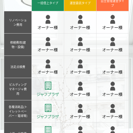
自主管理運営タイ
一括借上タイプ
運営委託タイプ
プ
リノベーショ
ン費用
修繕費用(建
物・設備)
法定点検費
ビルディング
マネージャ費
用
各種消耗品(ト
イレットペー
パー・電球等)