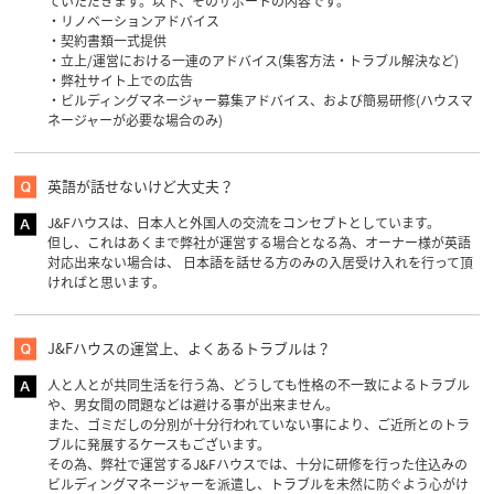
ていただきます。以下、そのサポートの内容です。
・リノベーションアドバイス
・契約書類一式提供
・立上/運営における一連のアドバイス(集客方法・トラブル解決など)
・弊社サイト上での広告
・ビルディングマネージャー募集アドバイス、および簡易研修(ハウスマ
ネージャーが必要な場合のみ)
英語が話せないけど大丈夫？
J&Fハウスは、日本人と外国人の交流をコンセプトとしています。
但し、これはあくまで弊社が運営する場合となる為、オーナー様が英語
対応出来ない場合は、
日本語を話せる方のみの入居受け入れを行って頂
ければと思います。
J&Fハウスの運営上、よくあるトラブルは？
人と人とが共同生活を行う為、どうしても性格の不一致によるトラブル
や、男女間の問題などは避ける事が出来ません。
また、ゴミだしの分別が十分行われていない事により、ご近所とのトラ
ブルに発展するケースもございます。
その為、弊社で運営するJ&Fハウスでは、十分に研修を行った住込みの
ビルディングマネージャーを派遣し、トラブルを未然に防ぐよう心がけ