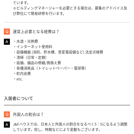
ています。
※ビルディングマネージャーを必要とする場合は、募集のアドバイス及
び弊社にて簡易研修を行います。
運営上必要となる経費は？
・水道・光熱費
・インターネット使用料
・設備機器 (消防、貯水槽、受変電設備など) 法定点検費
・清掃（日常・定期）
・設備、備品の修繕/買換え費
・各種消耗品（トイレットペーパー・電球等）
・町内会費
・etc.
入居者について
外国人の割合は？
J&Fハウスでは、日本人と外国人の割合をなるべく5：5になるよう調整
しています。但し、時期などにより変動もございます。