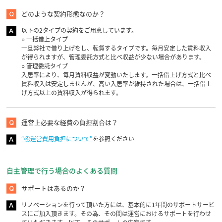
どのような契約形態なのか？
以下の2タイプの契約をご用意しています。
○ 一括借上タイプ
一旦弊社で借り上げをし、転貸するタイプです。毎月安定した賃料収入
が得られますが、管理委託方式と比べ収益が少ない場合があります。
○ 管理委託タイプ
入居率により、毎月賃料収益が変動いたします。一括借上げ方式と比べ
賃料収入は安定しませんが、高い入居率が維持された場合は、一括借上
げ方式以上の賃料収入が得られます。
運営上必要な経費の負担割合は？
“④運営費用負担について”
を参照ください
自主管理で行う場合のよくある質問
サポートはあるのか？
リノベーションを行って頂いた方には、基本的に1年間のサポートサービ
スにご加入頂きます。その為、その間は運営におけるサポートを行わせ