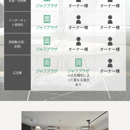
水道・光熱費
インターネッ
ト使用料
清掃費(日常・
定期)
広告費
※広告種別によ
って異なる場合
あり