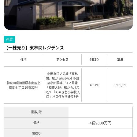
売買
【一棟売り】東林間レジデンス
住所
アクセス
利回り
築年
小田急江ノ島線「東林
間」駅から徒歩6分 小田
神奈川県相模原市南区上
急小田原線、江ノ島線
4.31%
1999/09
鶴間七丁目10番33号
「相模大野」駅からバス
3分+ 「くぬぎ台小学校入
口」バス停から徒歩5分
階数/階
価格
4億9800万円
間取り