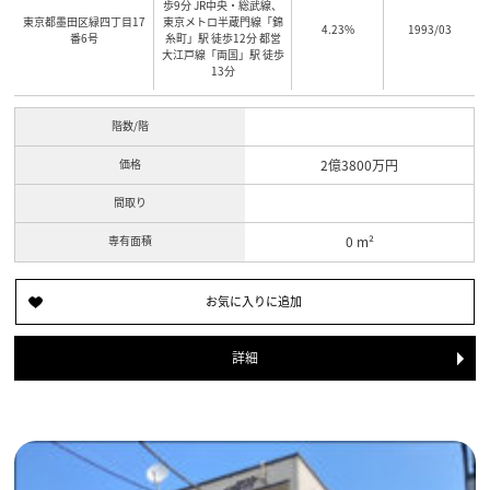
歩9分 JR中央・総武線、
東京都墨田区緑四丁目17
東京メトロ半蔵門線「錦
4.23%
1993/03
番6号
糸町」駅 徒歩12分 都営
大江戸線「両国」駅 徒歩
13分
階数/階
価格
2億3800万円
間取り
専有面積
0 m²
詳細