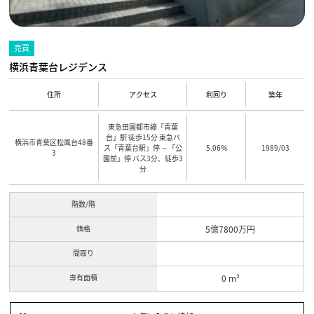
売買
横浜青葉台レジデンス
住所
アクセス
利回り
築年
東急田園都市線「青葉
台」駅 徒歩15分 東急バ
横浜市青葉区松風台48番
ス「青葉台駅」停 ～「公
5.06%
1989/03
3
園前」停 バス3分、徒歩3
分
階数/階
価格
5億7800万円
間取り
専有面積
0 m²