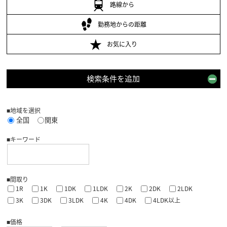
路線から
勤務地からの距離
お気に入り
検索条件を追加
■地域を選択
全国
関東
■キーワード
■間取り
1R
1K
1DK
1LDK
2K
2DK
2LDK
3K
3DK
3LDK
4K
4DK
4LDK以上
■価格