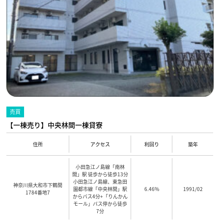
売買
【一棟売り】中央林間一棟貸寮
住所
アクセス
利回り
築年
小田急江ノ島線「南林
間」駅 徒歩から徒歩13分
小田急江ノ島線、東急田
神奈川県大和市下鶴間
園都市線「中央林間」駅
6.46%
1991/02
1784番地7
からバス4分+「りんかん
モール」バス停から徒歩
7分