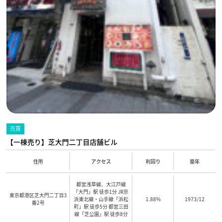
売買
【一棟売り】芝大門二丁目店舗ビル
住所
アクセス
利回り
築年
都営浅草線、大江戸線
「大門」駅 徒歩1分 JR京
東京都港区芝大門二丁目3
浜東北線・山手線「浜松
1.88%
1973/12
番2号
町」駅 徒歩5分 都営三田
線「芝公園」駅 徒歩8分