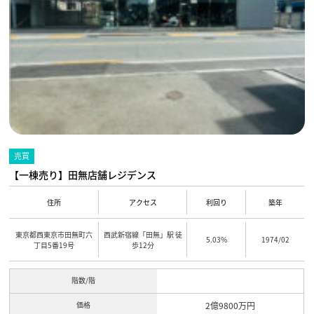
売買
【一棟売り】田無店舗レジデンス
住所
アクセス
利回り
築年
東京都西東京市田無町六
西武新宿線「田無」駅 徒
5.03%
1974/02
丁目5番19号
歩12分
階数/階
価格
2億9800万円