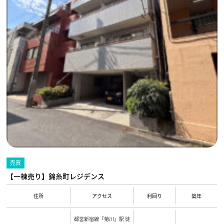
売買
【一棟売り】錦糸町レジデンス
住所
アクセス
利回り
築年
都営新宿線「菊川」駅 徒