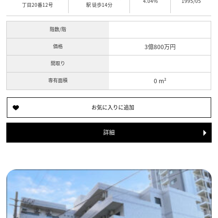
4.04%
1995/05
丁目20番12号
駅 徒歩14分
階数/階
価格
3億800万円
間取り
専有面積
0 m²
詳細