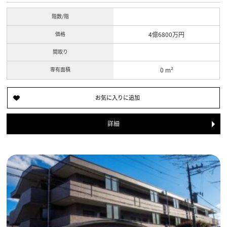
階数/階
価格
4億6800万円
間取り
専有面積
0 m²
詳細