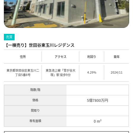
売買
【一棟売り】世田谷東玉川レジデンス
住所
アクセス
利回り
築年
東京都世田谷区東玉川二
東急池上線「雪が谷大
4.29%
2024/11
丁目5番8号
塚」駅 徒歩9分
階数/階
価格
5億7800万円
間取り
専有面積
0 m²