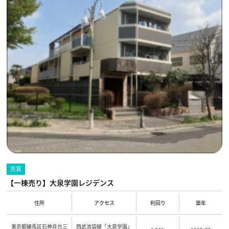
売買
【一棟売り】大泉学園レジデンス
住所
アクセス
利回り
築年
東京都練馬区石神井台三
西武池袋線「大泉学園」