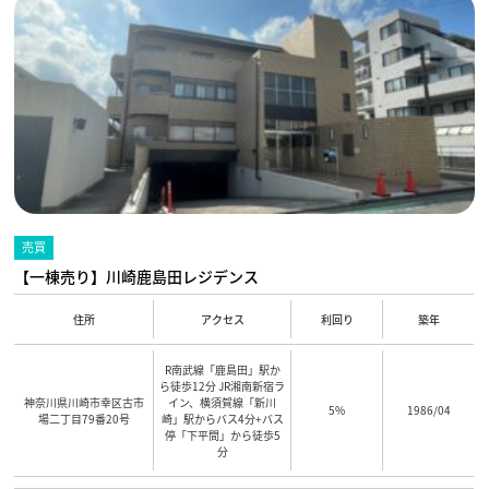
売買
【一棟売り】川崎鹿島田レジデンス
住所
アクセス
利回り
築年
R南武線「鹿島田」駅か
ら徒歩12分 JR湘南新宿ラ
神奈川県川崎市幸区古市
イン、横須賀線「新川
5%
1986/04
場二丁目79番20号
崎」駅からバス4分+バス
停「下平間」から徒歩5
分