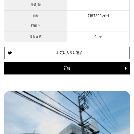
階数/階
価格
7億7800万円
間取り
専有面積
0 m²
詳細