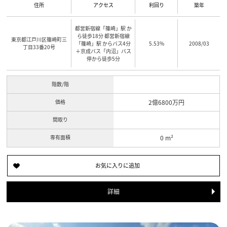
住所
アクセス
利回り
築年
都営新宿線「篠崎」駅 か
ら徒歩18分 都営新宿線
東京都江戸川区篠崎町三
「篠崎」駅 からバス4分
5.53%
2008/03
丁目33番20号
＋京成バス「内沼」バス
停から徒歩5分
階数/階
価格
2億6800万円
間取り
専有面積
0 m²
詳細