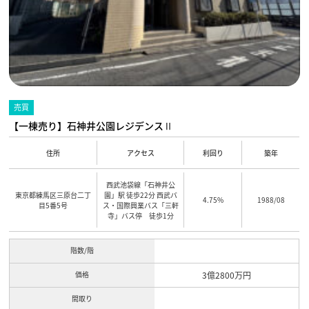
売買
【一棟売り】石神井公園レジデンスⅡ
住所
アクセス
利回り
築年
西武池袋線「石神井公
東京都練馬区三原台二丁
園」駅 徒歩22分 西武バ
4.75%
1988/08
目5番5号
ス・国際興業バス「三軒
寺」バス停 徒歩1分
階数/階
価格
3億2800万円
間取り