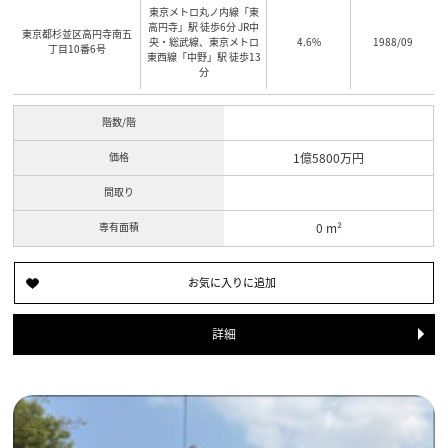
東京メトロ丸ノ内線「東
高円寺」駅 徒歩6分 JR中
東京都杉並区高円寺南五
央・総武線、東京メトロ
4.6%
1988/09
丁目10番6号
東西線「中野」駅 徒歩13
分
階数/階
価格
1億5800万円
間取り
専有面積
0 m²
詳細