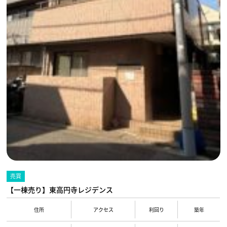
売買
【一棟売り】東高円寺レジデンス
住所
アクセス
利回り
築年