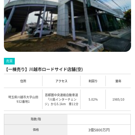
売買
【一棟売り】川越市ロードサイド店舗(空)
住所
アクセス
利回り
築年
首都圏中央連絡自動車道
埼玉県川越市大字山田
「川島インターチェン
5.02%
1985/10
932番地1
ジ」から5.1km 車11分
階数/階
価格
3億5800万円