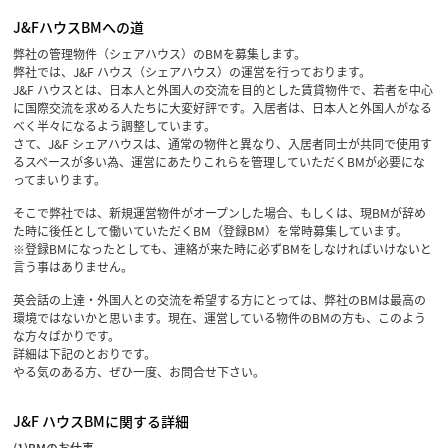
J&FハウスBMへの道
弊社の管理物件（シェアハウス）のBMを募集します。
弊社では、J&F ハウス（シェアハウス）の運営を行っております。
J&F ハウスとは、日本人と外国人の交流を目的とした賃貸物件で、若者を中心
に国際交流を求める人たちに大変好評です。入居者は、日本人と外国人がなる
べく半々になるよう調整しています。
さて、J&F シェアハウスは、通常の物件と異なり、入居者同士が共同で使用す
るスペースが多い為、運営にあたりこれらを管理していただくBMが必要にな
ってまいります。
そこで弊社では、新規運営物件がオープンした場合、もしくは、現BMが辞め
た時に後任として働いていただくBM（登録BM）を常時募集しています。
※登録BMになったとしても、連絡が来た時に必ずBMをしなければいけないと
言う事はありません。
英会話の上達・外国人との交流を希望する方にとっては、弊社のBMは最高の
環境ではないかと思います。現在、運営している物件のBMの方も、このよう
な方々ばかりです。
詳細は下記のとおりです。
やる気のある方、ぜひ一度、お問合せ下さい。
J&F ハウスBMに関する詳細