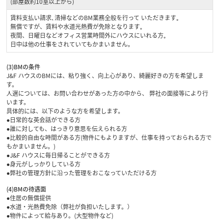
(部屋数約10室以上から)
賃料支払い請求､清掃などのBM業務全般を行って いただきます｡
無償ですが、賃料や水道光熱費が免除となります｡
夜間、日曜日などオフィス営業時間外にハウスにいれる方｡
日中は他の仕事をされていてもかまいません。
(3)BMの条件
J&F ハウスのBMには、粘り強く、向上心があり、綺麗好きの方を希望しま
す。
人選については、お問い合わせがあった方の中から、 弊社の面接等により行
います。
具体的には、以下のような方を希望します。
●日常的な英会話ができる方
●誰に対しても、はっきり意思を伝えられる方
●比較的自由な時間がある方(物件にもよりますが、仕事を持っておられる方で
もかまいません。)
●J&F ハウスに毎日帰ることができる方
●身元がしっかりしている方
●弊社の管理方針に沿った管理をおこなっていただける方
(4)BMの待遇面
●住居の無償提供
●水道・光熱費免除（弊社が負担いたします。）
●物件によって給与あり。(大型物件など)