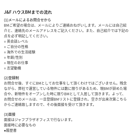
J&F ハウスBMまでの流れ
(1)メールによるお問合せから
BMご希望の場合は、メールによりご連絡おねがいします。メールには自己紹
介と、連絡先のメールアドレスをご記入ください。また、自己紹介では下記の
点を必ず明記してください。
○ 英会話レベル
○ ご自分の性格
○ 海外での生活経験
○ 年齢/性別
○ 現在のお仕事
○ 志望動機
(2)登録制
お問合せ後、すぐにBMとしてお仕事をして頂くわけではございません。残念
ながら、弊社で運営している物件には数に限りがあるため、現BMが辞めた場
合や、新物件をオープンした時に限りBMとして入居して頂きます。よって、
お問合せのメールは、一旦登録BMリストに登録され、空きが出来次第こちら
からご連絡致しますので、その後面接を受けて頂きます。
(3)面接
面接はジャフプラザオフィスで行ないます。
面接時に必要なもの
●履歴書