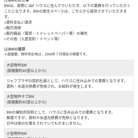
(1)BMのお仕事
BMは、実際にJ&F ハウスに住んででいただき、以下の業務を行っていただく
ことになります。BMの居住スペースは、こちらから提供させていただきま
す。
○賃料支払い請求
○館内清掃
○館内備品（電球・トイレットペーパー等）の補充
○その他（入居契約・イベント等）
(2)BMの種類
※部屋数、物件所在地は、2008年７月現在の情報です｡
大型物件BM
(部屋数約40室以上から)
ジャフプラザの契約社員として、ハウスに住み込みでの業務となります｡
賃料・水道光熱費が免除され、お給料が発生します｡
大型物件サブBM
(部屋数約40室以上から)
BMの補佐的役割として、ハウスに住み込みでの業務となります。
無償ですが、賃料や水道光熱費が免除となります｡
日中は他の仕事をされていてもかまいません。
小型物件BM