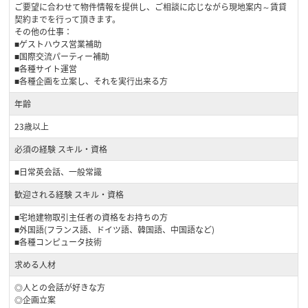
ご要望に合わせて物件情報を提供し、ご相談に応じながら現地案内～賃貸
契約までを行って頂きます。
その他の仕事：
■ゲストハウス営業補助
■国際交流パーティー補助
■各種サイト運営
■各種企画を立案し、それを実行出来る方
年齢
23歳以上
必須の経験 スキル・資格
■日常英会話、一般常識
歓迎される経験 スキル・資格
■宅地建物取引主任者の資格をお持ちの方
■外国語(フランス語、ドイツ語、韓国語、中国語など)
■各種コンピュータ技術
求める人材
◎人との会話が好きな方
◎企画立案