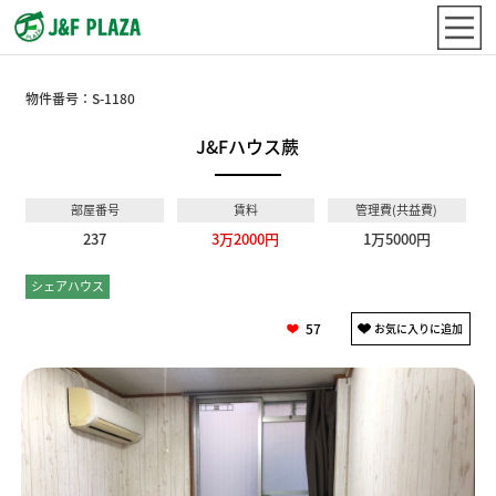
物件番号：
S-1180
J&Fハウス蕨
部屋番号
賃料
管理費(共益費)
237
3万2000円
1万5000円
シェアハウス
個室
57