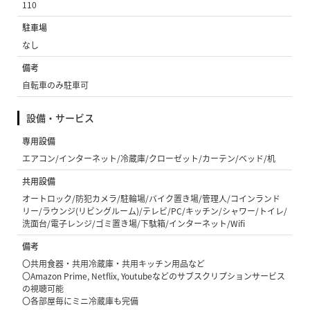
110
駐車場
なし
備考
自転車のみ駐車可
設備・サービス
専用設備
エアコン/インターネット/冷蔵庫/クローゼット/カーテン/ベッド/机
共用設備
オートロック/防犯カメラ/駐輪場/バイク置き場/管理人/コインランド
リー/ラウンジ(リビングルーム)/テレビ/PC/キッチン/シャワー/トイレ/
洗面台/電子レンジ/ゴミ置き場/下駄箱/インターネット/Wifi
備考
〇共用食器・共用冷蔵庫・共用キッチン用品など
〇Amazon Prime, Netflix, Youtubeなどのサブスクリプションサービス
の視聴可能
〇各部屋毎にミニ冷蔵庫も完備