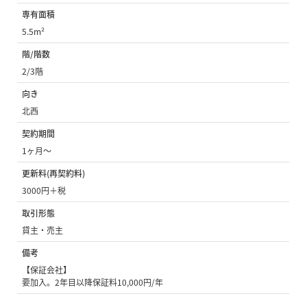
専有面積
5.5m²
階/階数
2/3階
向き
北西
契約期間
1ヶ月〜
更新料(再契約料)
3000円＋税
取引形態
貸主・売主
備考
【保証会社】
要加入。2年目以降保証料10,000円/年