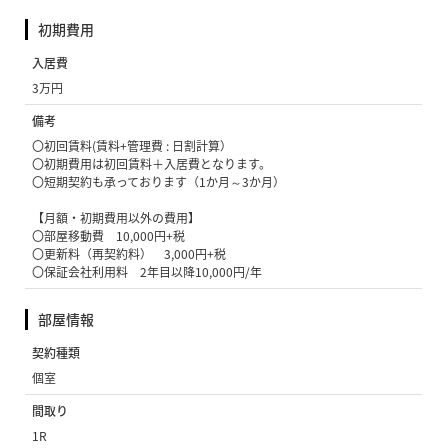
初期費用
入居費
3万円
備考
〇初回賃料(賃料+管理費 : 日割計算）
〇初期費用は初回賃料＋入居費となります。
〇短期契約も承っております（1か月～3か月）
【月額・初期費用以外の費用】
〇部屋移動費 10,000円+税
〇更新料（再契約料） 3,000円+税
〇保証会社利用料 2年目以降10,000円/年
部屋情報
契約種類
個室
間取り
1R