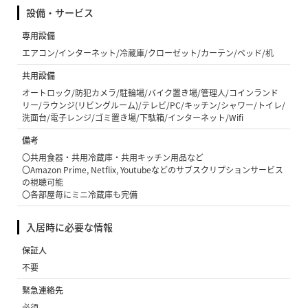
設備・サービス
専用設備
エアコン/インターネット/冷蔵庫/クローゼット/カーテン/ベッド/机
共用設備
オートロック/防犯カメラ/駐輪場/バイク置き場/管理人/コインランド
リー/ラウンジ(リビングルーム)/テレビ/PC/キッチン/シャワー/トイレ/
洗面台/電子レンジ/ゴミ置き場/下駄箱/インターネット/Wifi
備考
〇共用食器・共用冷蔵庫・共用キッチン用品など
〇Amazon Prime, Netflix, Youtubeなどのサブスクリプションサービス
の視聴可能
〇各部屋毎にミニ冷蔵庫も完備
入居時に必要な情報
保証人
不要
緊急連絡先
必須