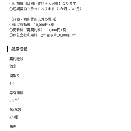
〇初期費用は初回賃料＋入居費となります。
〇短期契約も承っております（1か月～3か月）
【月額・初期費用以外の費用】
〇部屋移動費 10,000円+税
〇更新料（再契約料） 3,000円+税
〇保証会社利用料 2年目以降10,000円/年
部屋情報
契約種類
個室
間取り
1R
専有面積
5.5m²
階/階数
2/3階
向き