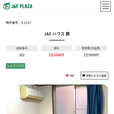
物件番号：
S-1157
J&F ハウス 蕨
部屋番号
賃料
管理費(共益費)
202
3万2000円
1万5000円
シェアハウス
個室
59