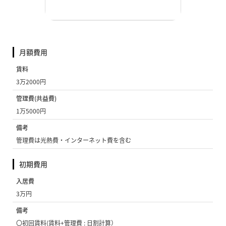
月額費用
賃料
3万2000円
管理費(共益費)
1万5000円
備考
管理費は光熱費・インターネット費を含む
初期費用
入居費
3万円
備考
〇初回賃料(賃料+管理費 : 日割計算）