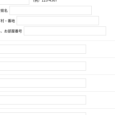
（例）123-4567
府県名
町村・番地
名、お部屋番号