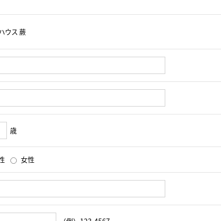
歳
性
女性