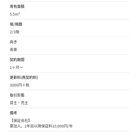
専有面積
5.5m²
階/階数
2/3階
向き
南東
契約期間
1ヶ月〜
更新料(再契約料)
3000円＋税
取引形態
貸主・売主
備考
【保証会社】
要加入。2年目以降保証料10,000円/年