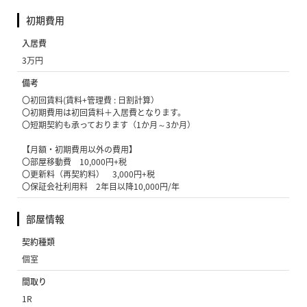
初期費用
入居費
3万円
備考
〇初回賃料(賃料+管理費 : 日割計算）
〇初期費用は初回賃料＋入居費となります。
〇短期契約も承っております（1か月～3か月）
【月額・初期費用以外の費用】
〇部屋移動費 10,000円+税
〇更新料（再契約料） 3,000円+税
〇保証会社利用料 2年目以降10,000円/年
部屋情報
契約種類
個室
間取り
1R