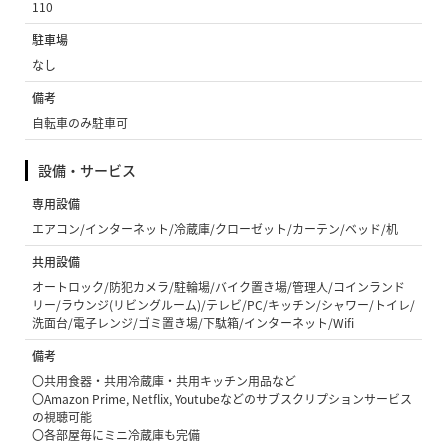
110
駐車場
なし
備考
自転車のみ駐車可
設備・サービス
専用設備
エアコン/インターネット/冷蔵庫/クローゼット/カーテン/ベッド/机
共用設備
オートロック/防犯カメラ/駐輪場/バイク置き場/管理人/コインランド
リー/ラウンジ(リビングルーム)/テレビ/PC/キッチン/シャワー/トイレ/
洗面台/電子レンジ/ゴミ置き場/下駄箱/インターネット/Wifi
備考
〇共用食器・共用冷蔵庫・共用キッチン用品など
〇Amazon Prime, Netflix, Youtubeなどのサブスクリプションサービス
の視聴可能
〇各部屋毎にミニ冷蔵庫も完備