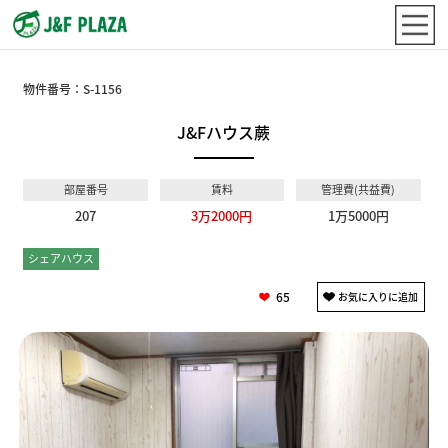
物件番号：
S-1156
J&Fハウス蕨
部屋番号
賃料
管理費(共益費)
207
3万2000円
1万5000円
シェアハウス
個室
65