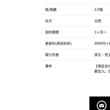
階/階数
2/3階
向き
北西
契約期間
1ヶ月〜
更新料(再契約料)
3000円＋
取引形態
貸主・売
備考
【保証会
要加入。2