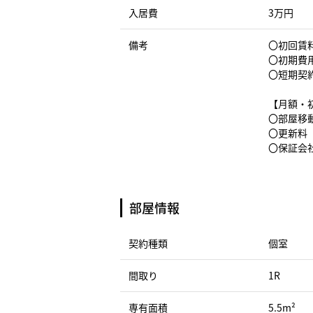
入居費
3万円
備考
〇初回賃料
〇初期費
〇短期契
【月額・
〇部屋移動
〇更新料（
〇保証会社
部屋情報
契約種類
個室
間取り
1R
専有面積
5.5m²