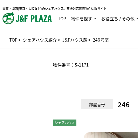
関東・関西(東京・大阪など)のシェアハウス。英語対応賃貸物件情報サイト
TOP
物件を探す
お役立ち / その他
TOP
>
シェアハウス紹介
>
J&Fハウス蕨
> 246号室
物件番号：
S-1171
246
部屋番号
シェアハウス
個室