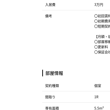
入居費
3万円
備考
〇初回賃料
〇初期費
〇短期契
【月額・
〇部屋移動
〇更新料（
〇保証会社
部屋情報
契約種類
個室
間取り
1R
専有面積
5.5m²