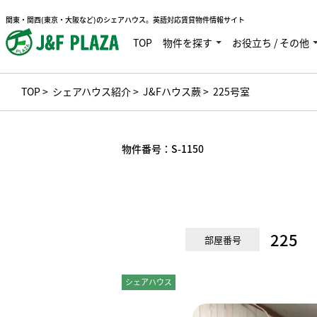
関東・関西(東京・大阪など)のシェアハウス。英語対応賃貸物件情報サイト
TOP
物件を探す
お役立ち / その他
TOP
>
シェアハウス紹介
>
J&Fハウス蕨
> 225号室
物件番号：
S-1150
225
部屋番号
シェアハウス
個室