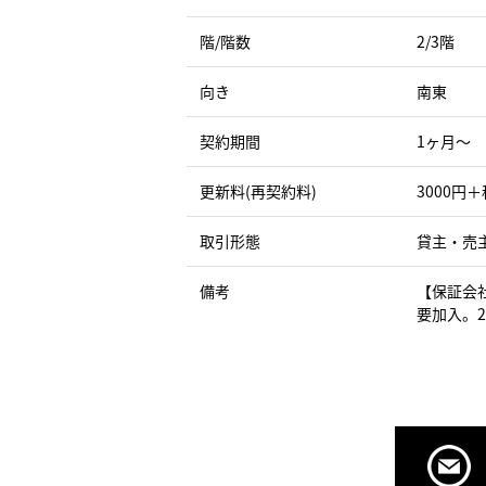
階/階数
2/3階
向き
南東
契約期間
1ヶ月〜
更新料(再契約料)
3000円＋
取引形態
貸主・売
備考
【保証会
要加入。2