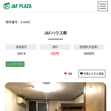
物件番号：
S-0965
J&Fハウス蕨
部屋番号
賃料
管理費(共益費)
304-b
3万円
6000円
シェアハウス
ドミトリー
68