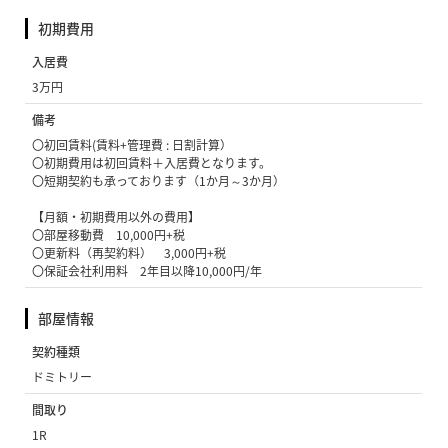
初期費用
入居費
3万円
備考
〇初回賃料(賃料+管理費 : 日割計算）
〇初期費用は初回賃料＋入居費となります。
〇短期契約も承っております（1か月～3か月）
【月額・初期費用以外の費用】
〇部屋移動費 10,000円+税
〇更新料（再契約料） 3,000円+税
〇保証会社利用料 2年目以降10,000円/年
部屋情報
契約種類
ドミトリー
間取り
1R