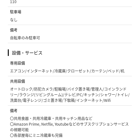
110
駐車場
なし
備考
自転車のみ駐車可
設備・サービス
専用設備
エアコン/インターネット/冷蔵庫/クローゼット/カーテン/ベッド/机
共用設備
オートロック/防犯カメラ/駐輪場/バイク置き場/管理人/コインランド
リー/ラウンジ(リビングルーム)/テレビ/PC/キッチン/シャワー/トイレ/
洗面台/電子レンジ/ゴミ置き場/下駄箱/インターネット/Wifi
備考
〇共用食器・共用冷蔵庫・共用キッチン用品など
〇Amazon Prime, Netflix, Youtubeなどのサブスクリプションサービス
の視聴可能
〇各部屋毎にミニ冷蔵庫も完備