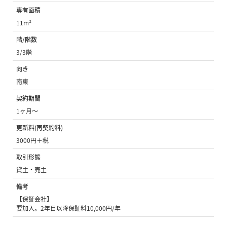
専有面積
11m²
階/階数
3/3階
向き
南東
契約期間
1ヶ月〜
更新料(再契約料)
3000円＋税
取引形態
貸主・売主
備考
【保証会社】
要加入。2年目以降保証料10,000円/年