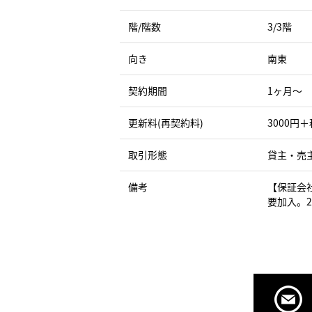
階/階数
3/3階
向き
南東
契約期間
1ヶ月〜
更新料(再契約料)
3000円＋
取引形態
貸主・売
備考
【保証会
要加入。2