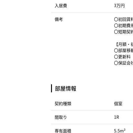
入居費
3万円
備考
〇初回賃料
〇初期費
〇短期契
【月額・
〇部屋移動
〇更新料（
〇保証会社
部屋情報
契約種類
個室
間取り
1R
専有面積
5.5m²