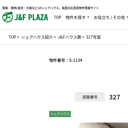
関東・関西(東京・大阪など)のシェアハウス。英語対応賃貸物件情報サイト
TOP
物件を探す
お役立ち / その他
TOP
>
シェアハウス紹介
>
J&Fハウス蕨
> 327号室
物件番号：
S-1134
327
部屋番号
シェアハウス
個室