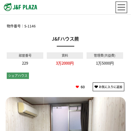
物件番号：
S-1146
J&Fハウス蕨
部屋番号
賃料
管理費(共益費)
229
3万2000円
1万5000円
シェアハウス
個室
60