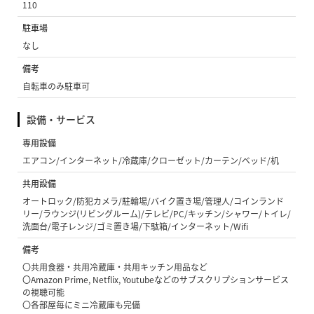
110
駐車場
なし
備考
自転車のみ駐車可
設備・サービス
専用設備
エアコン/インターネット/冷蔵庫/クローゼット/カーテン/ベッド/机
共用設備
オートロック/防犯カメラ/駐輪場/バイク置き場/管理人/コインランド
リー/ラウンジ(リビングルーム)/テレビ/PC/キッチン/シャワー/トイレ/
洗面台/電子レンジ/ゴミ置き場/下駄箱/インターネット/Wifi
備考
〇共用食器・共用冷蔵庫・共用キッチン用品など
〇Amazon Prime, Netflix, Youtubeなどのサブスクリプションサービス
の視聴可能
〇各部屋毎にミニ冷蔵庫も完備