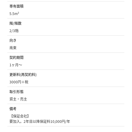
専有面積
5.5m²
階/階数
2/3階
向き
南東
契約期間
1ヶ月〜
更新料(再契約料)
3000円＋税
取引形態
貸主・売主
備考
【保証会社】
要加入。2年目以降保証料10,000円/年