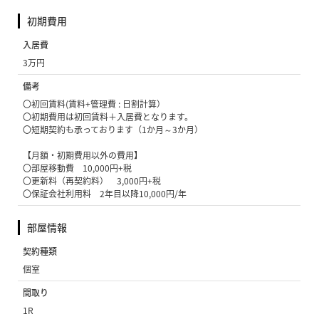
初期費用
入居費
3万円
備考
〇初回賃料(賃料+管理費 : 日割計算）
〇初期費用は初回賃料＋入居費となります。
〇短期契約も承っております（1か月～3か月）
【月額・初期費用以外の費用】
〇部屋移動費 10,000円+税
〇更新料（再契約料） 3,000円+税
〇保証会社利用料 2年目以降10,000円/年
部屋情報
契約種類
個室
間取り
1R