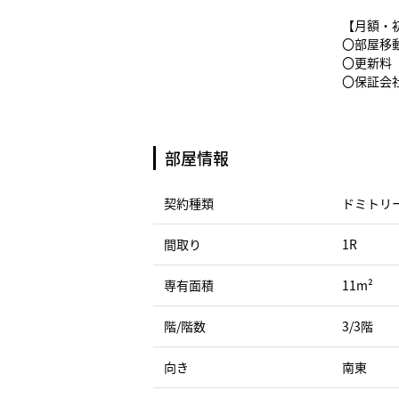
【月額・
〇部屋移動
〇更新料（
〇保証会社
部屋情報
契約種類
ドミトリ
間取り
1R
専有面積
11m²
階/階数
3/3階
向き
南東