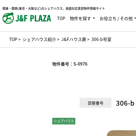
関東・関西(東京・大阪など)のシェアハウス。英語対応賃貸物件情報サイト
TOP
物件を探す
お役立ち / その他
TOP
>
シェアハウス紹介
>
J&Fハウス蕨
> 306-b号室
物件番号：
S-0976
306-b
部屋番号
シェアハウス
ドミトリー