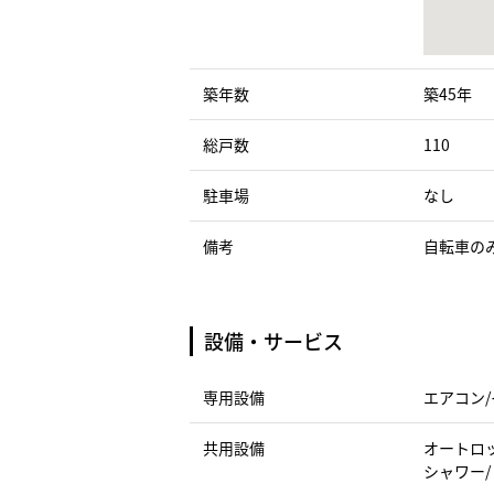
築年数
築45年
総戸数
110
駐車場
なし
備考
自転車の
設備・サービス
専用設備
エアコン/
共用設備
オートロッ
シャワー/