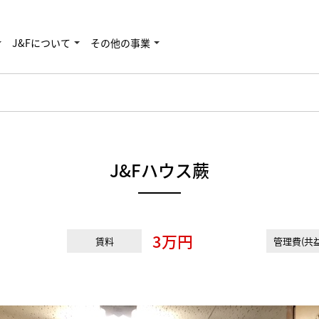
J&Fについて
その他の事業
J&Fハウス蕨
3万円
賃料
管理費(共益