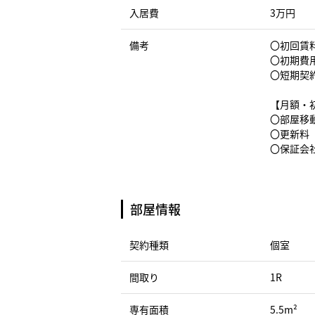
入居費
3万円
備考
〇初回賃料
〇初期費
〇短期契
【月額・
〇部屋移動
〇更新料（
〇保証会社
部屋情報
契約種類
個室
間取り
1R
専有面積
5.5m²