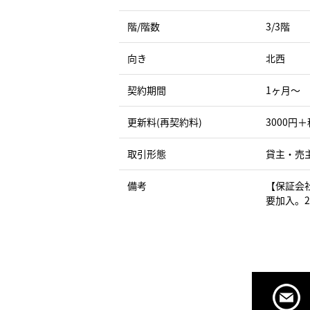
階/階数
3/3階
向き
北西
契約期間
1ヶ月〜
更新料(再契約料)
3000円＋
取引形態
貸主・売
備考
【保証会
要加入。2