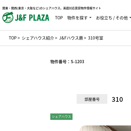
関東・関西(東京・大阪など)のシェアハウス。英語対応賃貸物件情報サイト
TOP
物件を探す
お役立ち / その他
TOP
>
シェアハウス紹介
>
J&Fハウス蕨
> 310号室
物件番号：
S-1203
310
部屋番号
シェアハウス
個室