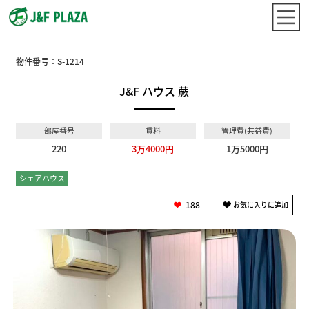
物件番号：
S-1214
J&F ハウス 蕨
部屋番号
賃料
管理費(共益費)
220
3万4000円
1万5000円
シェアハウス
個室
188