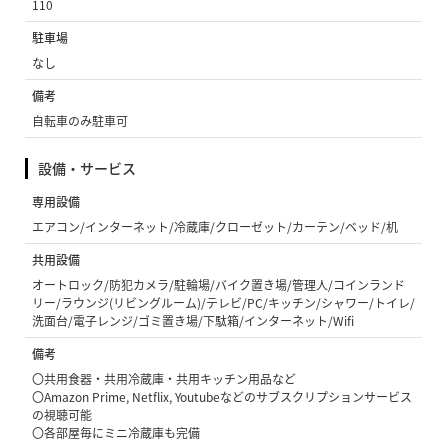
110
駐車場
なし
備考
自転車のみ駐車可
設備・サービス
専用設備
エアコン/インターネット/冷蔵庫/クローゼット/カーテン/ベッド/机
共用設備
オートロック/防犯カメラ/駐輪場/バイク置き場/管理人/コインランド
リー/ラウンジ(リビングルーム)/テレビ/PC/キッチン/シャワー/トイレ/
洗面台/電子レンジ/ゴミ置き場/下駄箱/インターネット/Wifi
備考
〇共用食器・共用冷蔵庫・共用キッチン用品など
〇Amazon Prime, Netflix, Youtubeなどのサブスクリプションサービス
の視聴可能
〇各部屋毎にミニ冷蔵庫も完備