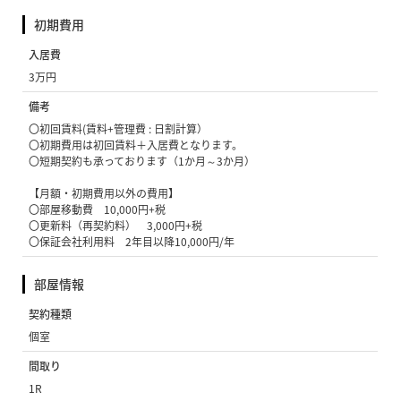
初期費用
入居費
3万円
備考
〇初回賃料(賃料+管理費 : 日割計算）
〇初期費用は初回賃料＋入居費となります。
〇短期契約も承っております（1か月～3か月）
【月額・初期費用以外の費用】
〇部屋移動費 10,000円+税
〇更新料（再契約料） 3,000円+税
〇保証会社利用料 2年目以降10,000円/年
部屋情報
契約種類
個室
間取り
1R