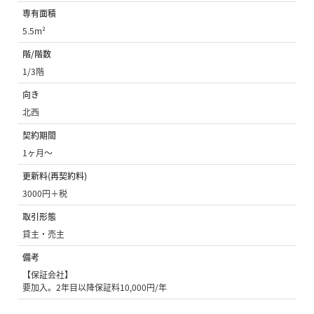
専有面積
5.5m²
階/階数
1/3階
向き
北西
契約期間
1ヶ月〜
更新料(再契約料)
3000円＋税
取引形態
貸主・売主
備考
【保証会社】
要加入。2年目以降保証料10,000円/年