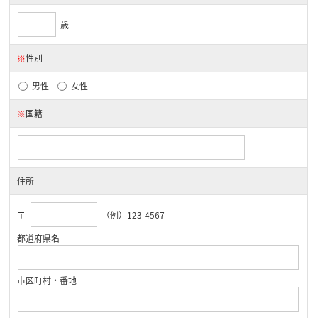
歳
※
性別
男性
女性
※
国籍
住所
〒
（例）123-4567
都道府県名
市区町村・番地