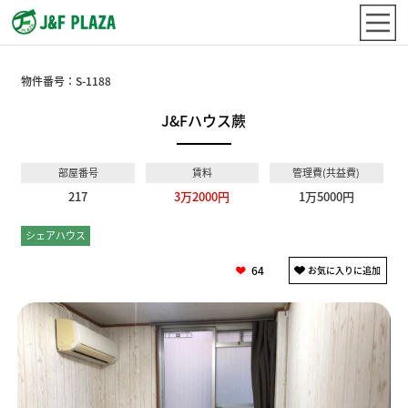
物件番号：
S-1188
J&Fハウス蕨
部屋番号
賃料
管理費(共益費)
217
3万2000円
1万5000円
シェアハウス
個室
64