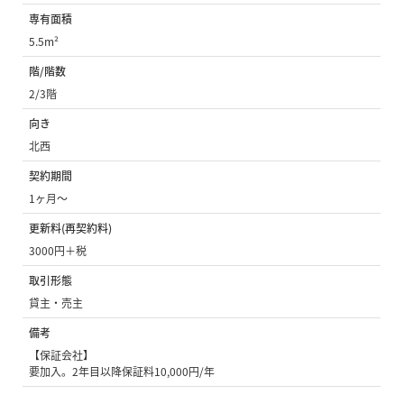
専有面積
5.5m²
階/階数
2/3階
向き
北西
契約期間
1ヶ月〜
更新料(再契約料)
3000円＋税
取引形態
貸主・売主
備考
【保証会社】
要加入。2年目以降保証料10,000円/年