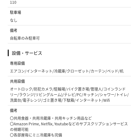
110
駐車場
なし
備考
自転車のみ駐車可
設備・サービス
専用設備
エアコン/インターネット/冷蔵庫/クローゼット/カーテン/ベッド/机
共用設備
オートロック/防犯カメラ/駐輪場/バイク置き場/管理人/コインランド
リー/ラウンジ(リビングルーム)/テレビ/PC/キッチン/シャワー/トイレ/
洗面台/電子レンジ/ゴミ置き場/下駄箱/インターネット/Wifi
備考
〇共用食器・共用冷蔵庫・共用キッチン用品など
〇Amazon Prime, Netflix, Youtubeなどのサブスクリプションサービス
の視聴可能
〇各部屋毎にミニ冷蔵庫も完備