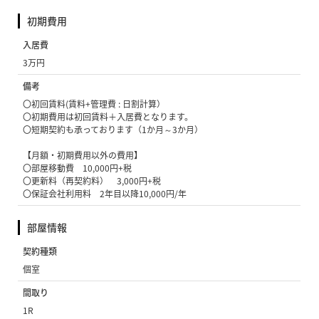
初期費用
入居費
3万円
備考
〇初回賃料(賃料+管理費 : 日割計算）
〇初期費用は初回賃料＋入居費となります。
〇短期契約も承っております（1か月～3か月）
【月額・初期費用以外の費用】
〇部屋移動費 10,000円+税
〇更新料（再契約料） 3,000円+税
〇保証会社利用料 2年目以降10,000円/年
部屋情報
契約種類
個室
間取り
1R