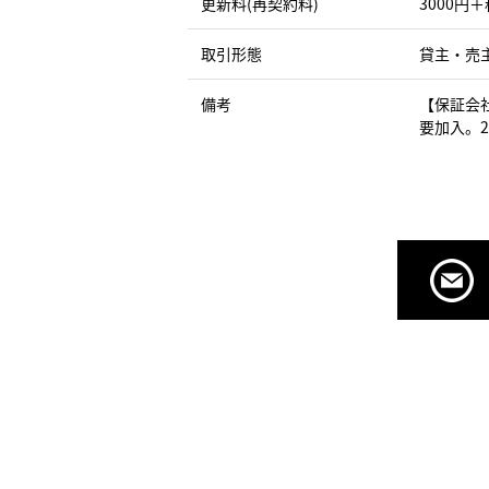
更新料(再契約料)
3000円＋
取引形態
貸主・売
備考
【保証会
要加入。2