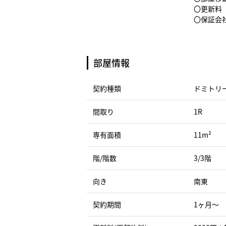
〇更新料（
〇保証会社
部屋情報
契約種類
ドミトリ
間取り
1R
専有面積
11m²
階/階数
3/3階
向き
南東
契約期間
1ヶ月〜