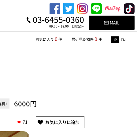
03-6455-0360
MAIL
09:00～18:00 日曜定休
0
0
お気に入り
件
最近見た物件
件
JP
EN
6000円
費)
71