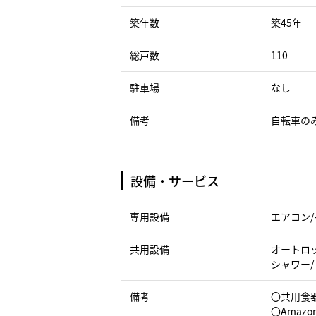
築年数
築45年
総戸数
110
駐車場
なし
備考
自転車の
設備・サービス
専用設備
エアコン/
共用設備
オートロッ
シャワー/
備考
〇共用食
〇Amazo