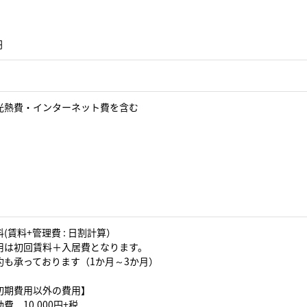
円
光熱費・インターネット費を含む
(賃料+管理費 : 日割計算）
用は初回賃料＋入居費となります。
約も承っております（1か月～3か月）
初期費用以外の費用】
費 10,000円+税