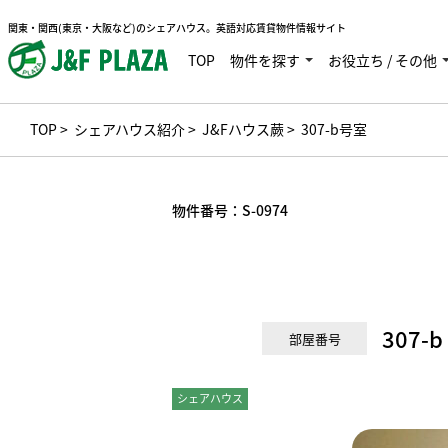
関東・関西(東京・大阪など)のシェアハウス。英語対応賃貸物件情報サイト
TOP
物件を探す
お役立ち / その他
TOP
>
シェアハウス紹介
>
J&Fハウス蕨
> 307-b号室
物件番号：
S-0974
307-b
部屋番号
シェアハウス
ドミトリー