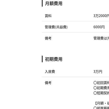
月額費用
賃料
3万2000
管理費(共益費)
6000円
備考
管理費は
初期費用
入居費
3万円
備考
〇初回賃料
〇初期費
〇短期契
【月額・
〇部屋移動