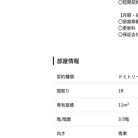
〇短期契
【月額・
〇部屋移動
〇更新料（
〇保証会社
部屋情報
契約種類
ドミトリ
間取り
1R
専有面積
11m²
階/階数
3/3階
向き
南東