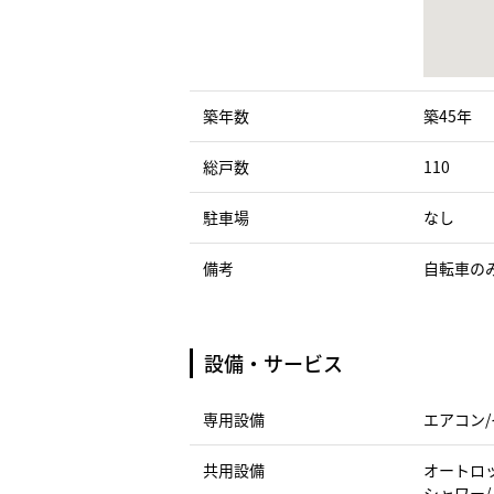
築年数
築45年
総戸数
110
駐車場
なし
備考
自転車の
設備・サービス
専用設備
エアコン/
共用設備
オートロッ
シャワー/