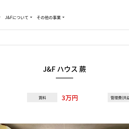
J&Fについて
その他の事業
J&F ハウス 蕨
3万円
賃料
管理費(共益