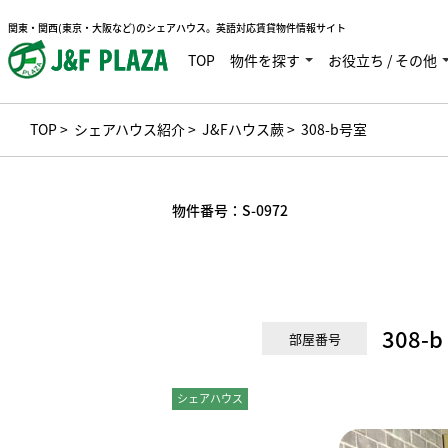
関東・関西(東京・大阪など)のシェアハウス。英語対応賃貸物件情報サイト
TOP
物件を探す
お役立ち / その他
TOP
>
シェアハウス紹介
>
J&Fハウス蕨
> 308-b号室
物件番号：
S-0972
308-b
部屋番号
シェアハウス
ドミトリー