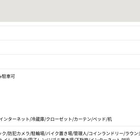
み駐車可
インターネット/冷蔵庫/クローゼット/カーテン/ベッド/机
ク/防犯カメラ/駐輪場/バイク置き場/管理人/コインランドリー/ラウンジ(
トイレ/洗面台/電子レンジ/ゴミ置き場/下駄箱/インターネット/Wifi