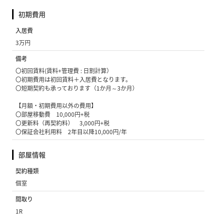
初期費用
入居費
3万円
備考
〇初回賃料(賃料+管理費 : 日割計算）
〇初期費用は初回賃料＋入居費となります。
〇短期契約も承っております（1か月～3か月）
【月額・初期費用以外の費用】
〇部屋移動費 10,000円+税
〇更新料（再契約料） 3,000円+税
〇保証会社利用料 2年目以降10,000円/年
部屋情報
契約種類
個室
間取り
1R