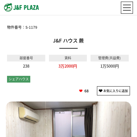
物件番号：
S-1179
J&F ハウス 蕨
部屋番号
賃料
管理費(共益費)
238
3万2000円
1万5000円
シェアハウス
個室
68