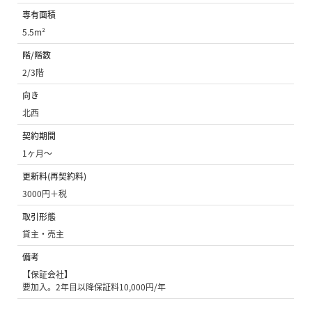
専有面積
5.5m²
階/階数
2/3階
向き
北西
契約期間
1ヶ月〜
更新料(再契約料)
3000円＋税
取引形態
貸主・売主
備考
【保証会社】
要加入。2年目以降保証料10,000円/年