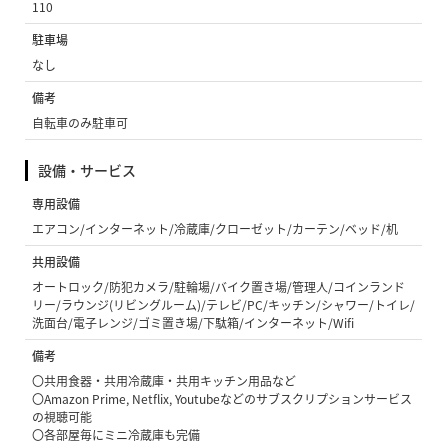
110
駐車場
なし
備考
自転車のみ駐車可
設備・サービス
専用設備
エアコン/インターネット/冷蔵庫/クローゼット/カーテン/ベッド/机
共用設備
オートロック/防犯カメラ/駐輪場/バイク置き場/管理人/コインランド
リー/ラウンジ(リビングルーム)/テレビ/PC/キッチン/シャワー/トイレ/
洗面台/電子レンジ/ゴミ置き場/下駄箱/インターネット/Wifi
備考
〇共用食器・共用冷蔵庫・共用キッチン用品など
〇Amazon Prime, Netflix, Youtubeなどのサブスクリプションサービス
の視聴可能
〇各部屋毎にミニ冷蔵庫も完備