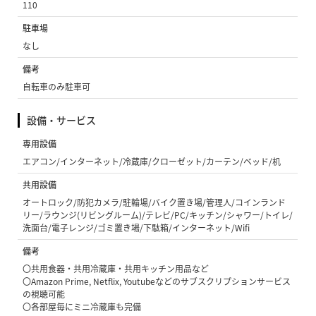
110
駐車場
なし
備考
自転車のみ駐車可
設備・サービス
専用設備
エアコン/インターネット/冷蔵庫/クローゼット/カーテン/ベッド/机
共用設備
オートロック/防犯カメラ/駐輪場/バイク置き場/管理人/コインランド
リー/ラウンジ(リビングルーム)/テレビ/PC/キッチン/シャワー/トイレ/
洗面台/電子レンジ/ゴミ置き場/下駄箱/インターネット/Wifi
備考
〇共用食器・共用冷蔵庫・共用キッチン用品など
〇Amazon Prime, Netflix, Youtubeなどのサブスクリプションサービス
の視聴可能
〇各部屋毎にミニ冷蔵庫も完備