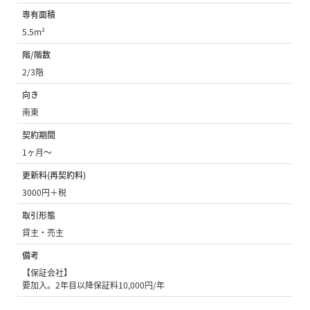
専有面積
5.5m²
階/階数
2/3階
向き
南東
契約期間
1ヶ月〜
更新料(再契約料)
3000円＋税
取引形態
貸主・売主
備考
【保証会社】
要加入。2年目以降保証料10,000円/年