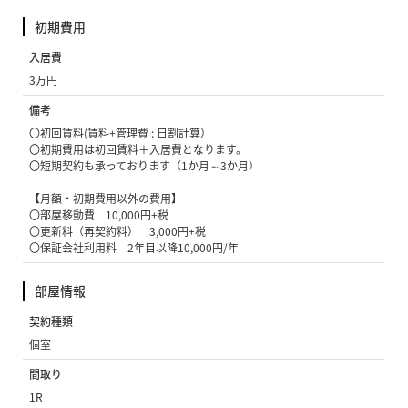
初期費用
入居費
3万円
備考
〇初回賃料(賃料+管理費 : 日割計算）
〇初期費用は初回賃料＋入居費となります。
〇短期契約も承っております（1か月～3か月）
【月額・初期費用以外の費用】
〇部屋移動費 10,000円+税
〇更新料（再契約料） 3,000円+税
〇保証会社利用料 2年目以降10,000円/年
部屋情報
契約種類
個室
間取り
1R