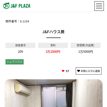
物件番号：
S-1154
J&Fハウス蕨
部屋番号
賃料
管理費(共益費)
209
3万2000円
1万5000円
シェアハウス
個室
67