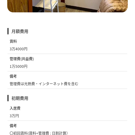
月額費用
賃料
3万4000円
管理費(共益費)
1万5000円
備考
管理費は光熱費・インターネット費を含む
初期費用
入居費
3万円
備考
〇初回賃料(賃料+管理費 : 日割計算）