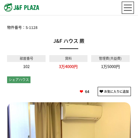
物件番号：
S-1128
J&F ハウス 蕨
部屋番号
賃料
管理費(共益費)
102
3万4000円
1万5000円
シェアハウス
個室
64