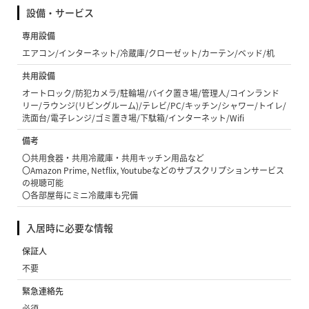
設備・サービス
専用設備
エアコン/インターネット/冷蔵庫/クローゼット/カーテン/ベッド/机
共用設備
オートロック/防犯カメラ/駐輪場/バイク置き場/管理人/コインランド
リー/ラウンジ(リビングルーム)/テレビ/PC/キッチン/シャワー/トイレ/
洗面台/電子レンジ/ゴミ置き場/下駄箱/インターネット/Wifi
備考
〇共用食器・共用冷蔵庫・共用キッチン用品など
〇Amazon Prime, Netflix, Youtubeなどのサブスクリプションサービス
の視聴可能
〇各部屋毎にミニ冷蔵庫も完備
入居時に必要な情報
保証人
不要
緊急連絡先
必須