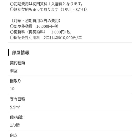
〇初期費用は初回賃料＋入居費となります。
〇短期契約も承っております（1か月～3か月）
【月額・初期費用以外の費用】
〇部屋移動費 10,000円+税
〇更新料（再契約料） 3,000円+税
〇保証会社利用料 2年目以降10,000円/年
部屋情報
契約種類
個室
間取り
1R
専有面積
5.5m²
階/階数
1/3階
向き