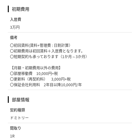
初期費用
入居費
3万円
備考
〇初回賃料(賃料+管理費 : 日割計算）
〇初期費用は初回賃料＋入居費となります。
〇短期契約も承っております（1か月～3か月）
【月額・初期費用以外の費用】
〇部屋移動費 10,000円+税
〇更新料（再契約料） 3,000円+税
〇保証会社利用料 2年目以降10,000円/年
部屋情報
契約種類
ドミトリー
間取り
1R