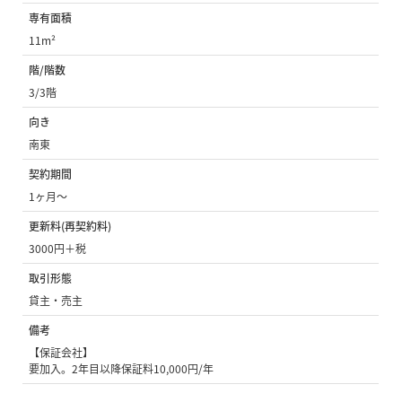
専有面積
11m²
階/階数
3/3階
向き
南東
契約期間
1ヶ月〜
更新料(再契約料)
3000円＋税
取引形態
貸主・売主
備考
【保証会社】
要加入。2年目以降保証料10,000円/年