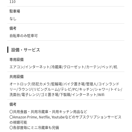
110
駐車場
なし
備考
自転車のみ駐車可
設備・サービス
専用設備
エアコン/インターネット/冷蔵庫/クローゼット/カーテン/ベッド/机
共用設備
オートロック/防犯カメラ/駐輪場/バイク置き場/管理人/コインランド
リー/ラウンジ(リビングルーム)/テレビ/PC/キッチン/シャワー/トイレ/
洗面台/電子レンジ/ゴミ置き場/下駄箱/インターネット/Wifi
備考
〇共用食器・共用冷蔵庫・共用キッチン用品など
〇Amazon Prime, Netflix, Youtubeなどのサブスクリプションサービス
の視聴可能
〇各部屋毎にミニ冷蔵庫も完備