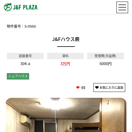
物件番号：
S-0966
J&Fハウス蕨
部屋番号
賃料
管理費(共益費)
304-a
3万円
6000円
シェアハウス
ドミトリー
65