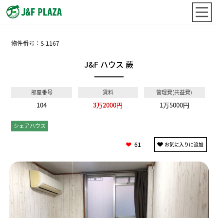
物件番号：
S-1167
J&F ハウス 蕨
部屋番号
賃料
管理費(共益費)
104
3万2000円
1万5000円
シェアハウス
個室
61