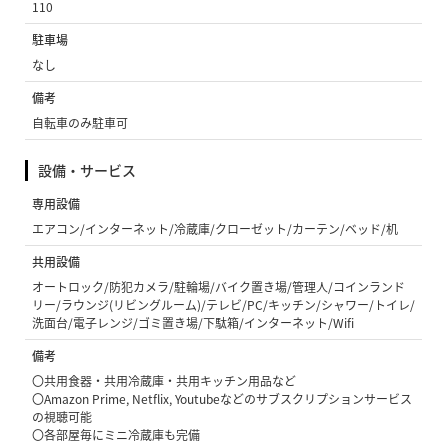
110
駐車場
なし
備考
自転車のみ駐車可
設備・サービス
専用設備
エアコン/インターネット/冷蔵庫/クローゼット/カーテン/ベッド/机
共用設備
オートロック/防犯カメラ/駐輪場/バイク置き場/管理人/コインランド
リー/ラウンジ(リビングルーム)/テレビ/PC/キッチン/シャワー/トイレ/
洗面台/電子レンジ/ゴミ置き場/下駄箱/インターネット/Wifi
備考
〇共用食器・共用冷蔵庫・共用キッチン用品など
〇Amazon Prime, Netflix, Youtubeなどのサブスクリプションサービス
の視聴可能
〇各部屋毎にミニ冷蔵庫も完備