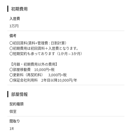
初期費用
入居費
3万円
備考
〇初回賃料(賃料+管理費 : 日割計算）
〇初期費用は初回賃料＋入居費となります。
〇短期契約も承っております（1か月～3か月）
【月額・初期費用以外の費用】
〇部屋移動費 10,000円+税
〇更新料（再契約料） 3,000円+税
〇保証会社利用料 2年目以降10,000円/年
部屋情報
契約種類
個室
間取り
1R