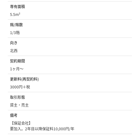
専有面積
5.5m²
階/階数
1/3階
向き
北西
契約期間
1ヶ月〜
更新料(再契約料)
3000円＋税
取引形態
貸主・売主
備考
【保証会社】
要加入。2年目以降保証料10,000円/年