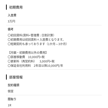
初期費用
入居費
3万円
備考
〇初回賃料(賃料+管理費 : 日割計算）
〇初期費用は初回賃料＋入居費となります。
〇短期契約も承っております（1か月～3か月）
【月額・初期費用以外の費用】
〇部屋移動費 10,000円+税
〇更新料（再契約料） 3,000円+税
〇保証会社利用料 2年目以降10,000円/年
部屋情報
契約種類
個室
間取り
1R