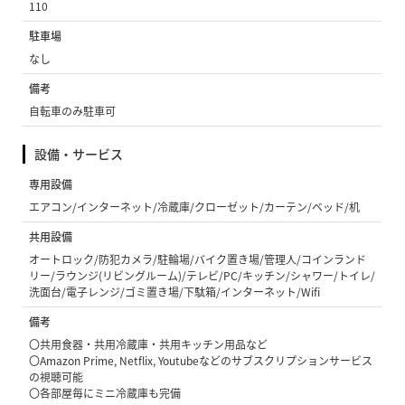
110
駐車場
なし
備考
自転車のみ駐車可
設備・サービス
専用設備
エアコン/インターネット/冷蔵庫/クローゼット/カーテン/ベッド/机
共用設備
オートロック/防犯カメラ/駐輪場/バイク置き場/管理人/コインランド
リー/ラウンジ(リビングルーム)/テレビ/PC/キッチン/シャワー/トイレ/
洗面台/電子レンジ/ゴミ置き場/下駄箱/インターネット/Wifi
備考
〇共用食器・共用冷蔵庫・共用キッチン用品など
〇Amazon Prime, Netflix, Youtubeなどのサブスクリプションサービス
の視聴可能
〇各部屋毎にミニ冷蔵庫も完備