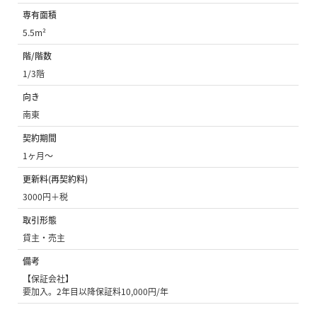
専有面積
5.5m²
階/階数
1/3階
向き
南東
契約期間
1ヶ月〜
更新料(再契約料)
3000円＋税
取引形態
貸主・売主
備考
【保証会社】
要加入。2年目以降保証料10,000円/年