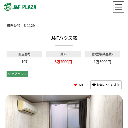
物件番号：
S-1129
J&Fハウス蕨
部屋番号
賃料
管理費(共益費)
107
3万2000円
1万5000円
シェアハウス
個室
69