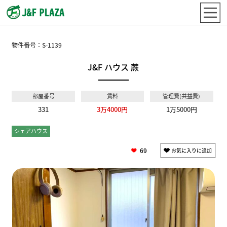
物件番号：
S-1139
J&F ハウス 蕨
部屋番号
賃料
管理費(共益費)
331
3万4000円
1万5000円
シェアハウス
個室
69