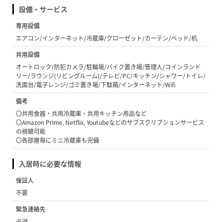
設備・サービス
専用設備
エアコン/インターネット/冷蔵庫/クローゼット/カーテン/ベッド/机
共用設備
オートロック/防犯カメラ/駐輪場/バイク置き場/管理人/コインランド
リー/ラウンジ(リビングルーム)/テレビ/PC/キッチン/シャワー/トイレ/
洗面台/電子レンジ/ゴミ置き場/下駄箱/インターネット/Wifi
備考
〇共用食器・共用冷蔵庫・共用キッチン用品など
〇Amazon Prime, Netflix, Youtubeなどのサブスクリプションサービス
の視聴可能
〇各部屋毎にミニ冷蔵庫も完備
入居時に必要な情報
保証人
不要
緊急連絡先
必須