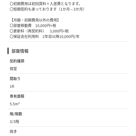
〇初期費用は初回賃料＋入居費となります。
〇短期契約も承っております（1か月～3か月）
【月額・初期費用以外の費用】
〇部屋移動費 10,000円+税
〇更新料（再契約料） 3,000円+税
〇保証会社利用料 2年目以降10,000円/年
部屋情報
契約種類
個室
間取り
1R
専有面積
5.5m²
階/階数
3/3階
向き