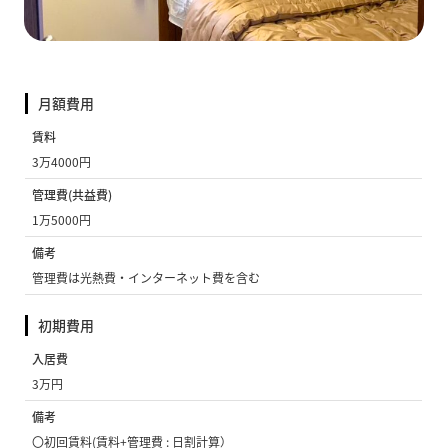
月額費用
賃料
3万4000円
管理費(共益費)
1万5000円
備考
管理費は光熱費・インターネット費を含む
初期費用
入居費
3万円
備考
〇初回賃料(賃料+管理費 : 日割計算）