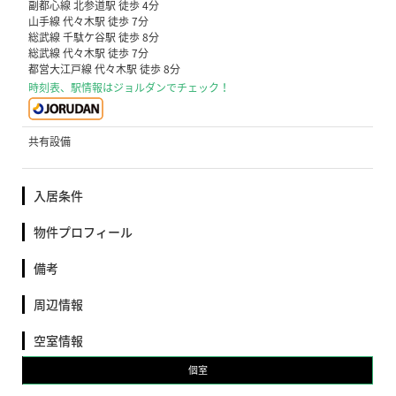
副都心線 北参道駅 徒歩 4分
山手線 代々木駅 徒歩 7分
総武線 千駄ケ谷駅 徒歩 8分
総武線 代々木駅 徒歩 7分
都営大江戸線 代々木駅 徒歩 8分
時刻表、駅情報はジョルダンでチェック！
共有設備
入居条件
物件プロフィール
備考
周辺情報
空室情報
個室