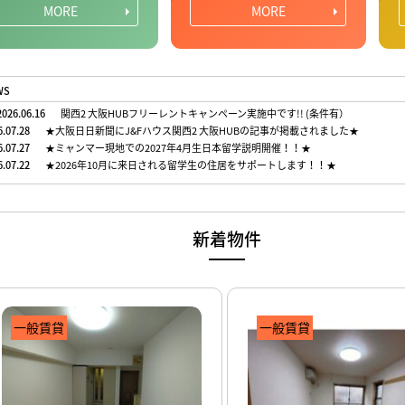
MORE
MORE
WS
026.06.16
関西2 大阪HUBフリーレントキャンペーン実施中です!! (条件有）
6.07.28
★大阪日日新聞にJ&Fハウス関西2 大阪HUBの記事が掲載されました★
6.07.27
★ミャンマー現地での2027年4月生日本留学説明開催！！★
6.07.22
★2026年10月に来日される留学生の住居をサポートします！！★
新着物件
一般賃貸
一般賃貸