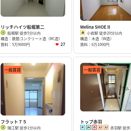
リッチハイツ船堀第二
Welina SHOEⅡ
船堀駅 徒歩5分以内
小岩駅 徒歩20分以内
構造：鉄筋コンクリート造（RC造）
構造：木造（W造）
27
賃料：5万9000円
賃料：6万1000円
一般賃貸
一般賃貸
フラット７５
トップ赤羽
瑞江駅 徒歩1分以内
赤羽駅 徒歩