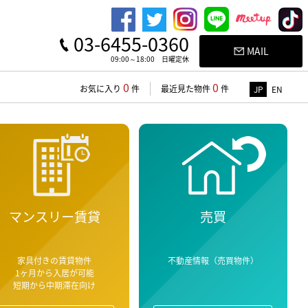
03-6455-0360
MAIL
09:00～18:00 日曜定休
0
0
お気に入り
件
最近見た物件
件
JP
EN
マンスリー賃貸
売買
家具付きの賃貸物件
不動産情報（売買物件）
1ヶ月から入居が可能
短期から中期滞在向け