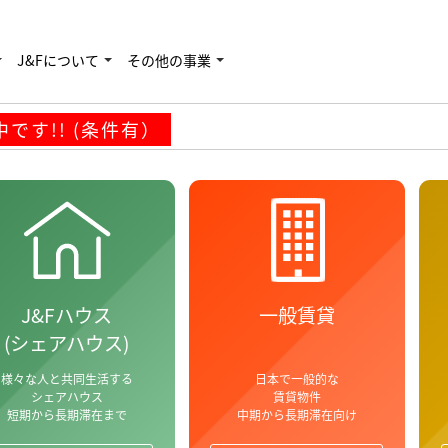
す!! (条件有）
J&Fについて
その他の事業
です!! (条件有）
J&Fハウス
一般賃貸
(シェアハウス)
様々な人と共同生活する
日本で一般的な
シェアハウス
賃貸物件
短期から長期滞在まで
中期から長期滞在向け