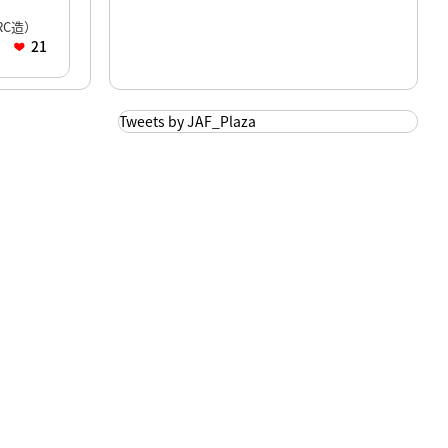
C造）
21
Tweets by JAF_Plaza