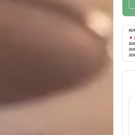
NE
2
202
202
202