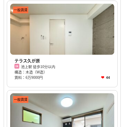
一般賃貸
テラス久が原
池上駅 徒歩10分以内
構造：木造（W造）
賃料：6万9000円
44
一般賃貸