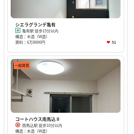
シエラグランデ亀有
亀有駅 徒歩15分以内
構造：木造（W造）
賃料：6万8000円
51
一般賃貸
コートハウス南馬込Ⅱ
西馬込駅 徒歩10分以内
構造：木造（W造）