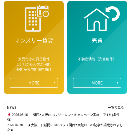
マンスリー賃貸
売買
家具付きの賃貸物件
不動産情報（売買物件）
1ヶ月から入居が可能
短期から中期滞在向け
MORE
MORE
NEWS
一覧で見る
2026.06.16
関西2 大阪HUBフリーレントキャンペーン実施中です!! (条件
有）
2026.07.28
★大阪日日新聞にJ&Fハウス関西2 大阪HUBの記事が掲載されまし
た★