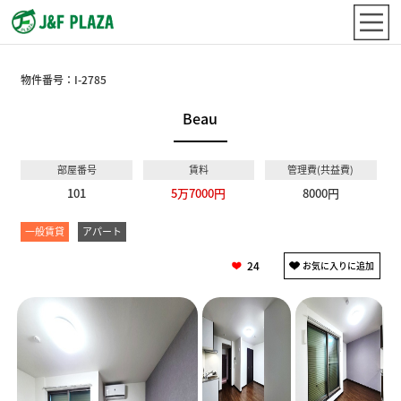
物件番号：
I-2785
Beau
部屋番号
賃料
管理費(共益費)
101
5万7000円
8000円
一般賃貸
アパート
24