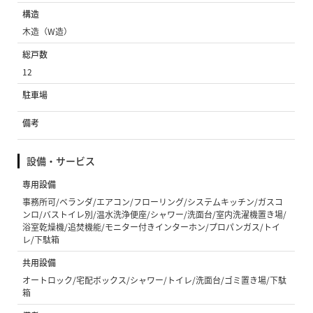
構造
木造（W造）
総戸数
12
駐車場
備考
設備・サービス
専用設備
事務所可/ベランダ/エアコン/フローリング/システムキッチン/ガスコ
ンロ/バストイレ別/温水洗浄便座/シャワー/洗面台/室内洗濯機置き場/
浴室乾燥機/追焚機能/モニター付きインターホン/プロパンガス/トイ
レ/下駄箱
共用設備
オートロック/宅配ボックス/シャワー/トイレ/洗面台/ゴミ置き場/下駄
箱