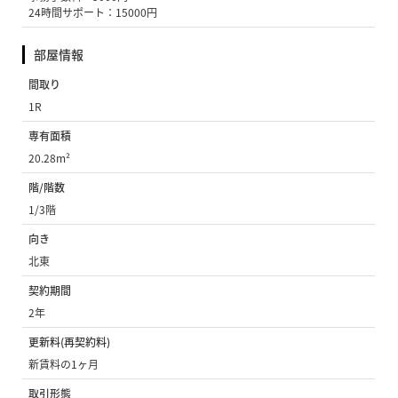
24時間サポート：15000円
部屋情報
間取り
1R
専有面積
20.28m²
階/階数
1/3階
向き
北東
契約期間
2年
更新料(再契約料)
新賃料の1ヶ月
取引形態