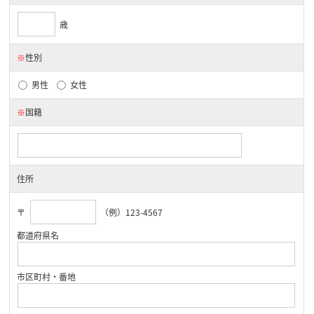
歳
※
性別
男性
女性
※
国籍
住所
〒
（例）123-4567
都道府県名
市区町村・番地