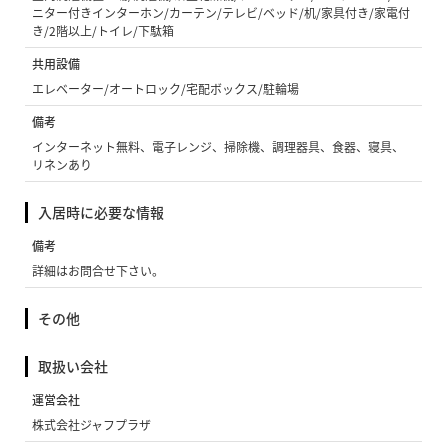
ニター付きインターホン/カーテン/テレビ/ベッド/机/家具付き/家電付
き/2階以上/トイレ/下駄箱
共用設備
エレベーター/オートロック/宅配ボックス/駐輪場
備考
インターネット無料、電子レンジ、掃除機、調理器具、食器、寝具、
リネンあり
入居時に必要な情報
備考
詳細はお問合せ下さい。
その他
取扱い会社
運営会社
株式会社ジャフプラザ