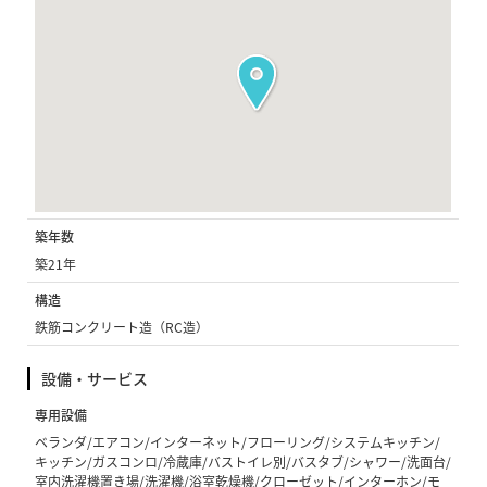
築年数
築21年
構造
鉄筋コンクリート造（RC造）
設備・サービス
専用設備
ベランダ/エアコン/インターネット/フローリング/システムキッチン/
キッチン/ガスコンロ/冷蔵庫/バストイレ別/バスタブ/シャワー/洗面台/
室内洗濯機置き場/洗濯機/浴室乾燥機/クローゼット/インターホン/モ