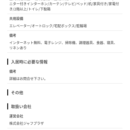
ニター付きインターホン/カーテン/テレビ/ベッド/机/家具付き/家電付
き/2階以上/トイレ/下駄箱
共用設備
エレベーター/オートロック/宅配ボックス/駐輪場
備考
インターネット無料、電子レンジ、掃除機、調理器具、食器、寝具、
リネンあり
入居時に必要な情報
備考
詳細はお問合せ下さい。
その他
取扱い会社
運営会社
株式会社ジャフプラザ