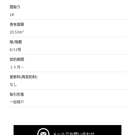
間取り
1K
専有面積
20.53m²
階/階数
8/11階
契約期間
１ヶ月～
更新料(再契約料)
なし
取引形態
一般媒介
メールでお問い合わせ