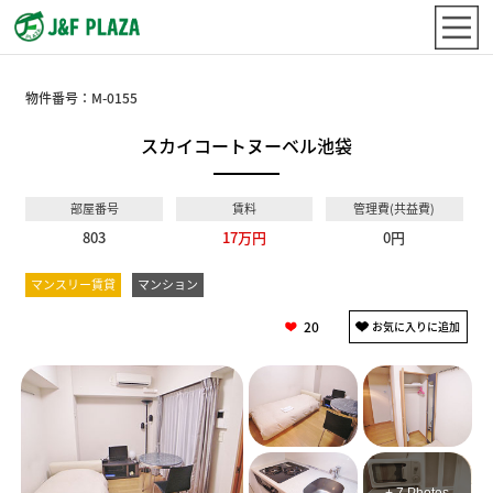
物件番号：
M-0155
スカイコートヌーベル池袋
部屋番号
賃料
管理費(共益費)
803
17万円
0円
マンスリー賃貸
マンション
20