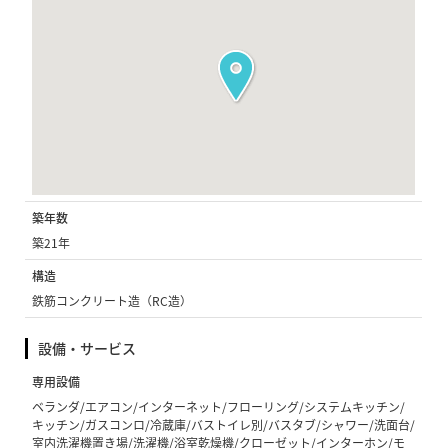
築年数
築21年
構造
鉄筋コンクリート造（RC造）
設備・サービス
専用設備
ベランダ/エアコン/インターネット/フローリング/システムキッチン/
キッチン/ガスコンロ/冷蔵庫/バストイレ別/バスタブ/シャワー/洗面台/
室内洗濯機置き場/洗濯機/浴室乾燥機/クローゼット/インターホン/モ