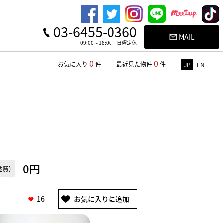
03-6455-0360
MAIL
09:00～18:00 日曜定休
0
0
お気に入り
件
最近見た物件
件
JP
EN
0円
費)
16