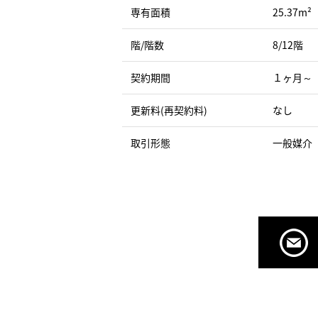
専有面積
25.37m²
階/階数
8/12階
契約期間
１ヶ月～
更新料(再契約料)
なし
取引形態
一般媒介