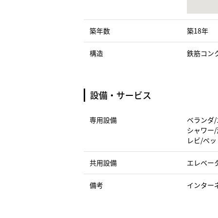
築年数
築18年
構造
鉄筋コン
設備・サービス
専用設備
ベランダ/
シャワー/
レビ/ベッ
共用設備
エレベー
備考
インター