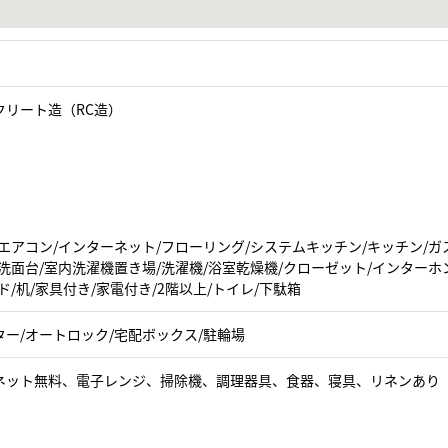
クリート造（RC造）
エアコン/インターネット/フローリング/システムキッチン/キッチン/ガ
洗面台/室内洗濯機置き場/洗濯機/浴室乾燥機/クローゼット/インターホ
ド/机/家具付き/家電付き/2階以上/トイレ/下駄箱
ター/オートロック/宅配ボックス/駐輪場
ネット無料、電子レンジ、掃除機、調理器具、食器、寝具、リネンあり