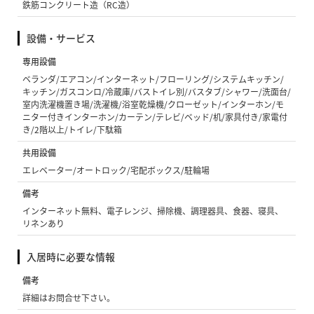
鉄筋コンクリート造（RC造）
設備・サービス
専用設備
ベランダ/エアコン/インターネット/フローリング/システムキッチン/
キッチン/ガスコンロ/冷蔵庫/バストイレ別/バスタブ/シャワー/洗面台/
室内洗濯機置き場/洗濯機/浴室乾燥機/クローゼット/インターホン/モ
ニター付きインターホン/カーテン/テレビ/ベッド/机/家具付き/家電付
き/2階以上/トイレ/下駄箱
共用設備
エレベーター/オートロック/宅配ボックス/駐輪場
備考
インターネット無料、電子レンジ、掃除機、調理器具、食器、寝具、
リネンあり
入居時に必要な情報
備考
詳細はお問合せ下さい。