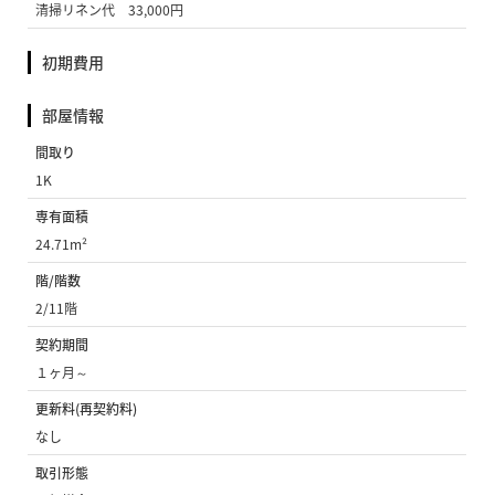
清掃リネン代 33,000円
初期費用
部屋情報
間取り
1K
専有面積
24.71m²
階/階数
2/11階
契約期間
１ヶ月～
更新料(再契約料)
なし
取引形態