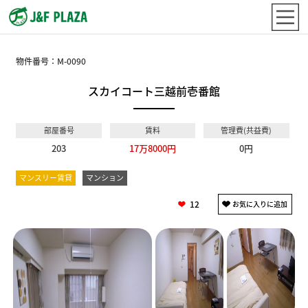
物件番号：
M-0090
スカイコート三越前壱番館
部屋番号
賃料
管理費(共益費)
203
17万8000円
0円
マンスリー賃貸
マンション
12