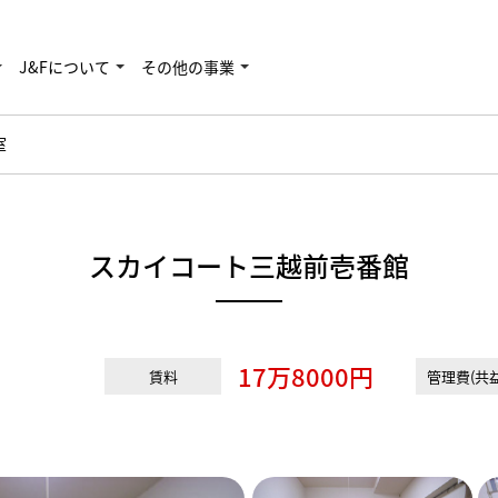
J&Fについて
その他の事業
室
スカイコート三越前壱番館
17万8000円
賃料
管理費(共益