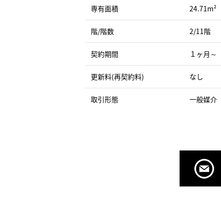
専有面積
24.71m²
階/階数
2/11階
契約期間
１ヶ月～
更新料(再契約料)
なし
取引形態
一般媒介