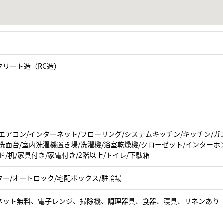
クリート造（RC造）
エアコン/インターネット/フローリング/システムキッチン/キッチン/ガ
洗面台/室内洗濯機置き場/洗濯機/浴室乾燥機/クローゼット/インターホ
ド/机/家具付き/家電付き/2階以上/トイレ/下駄箱
ター/オートロック/宅配ボックス/駐輪場
ネット無料、電子レンジ、掃除機、調理器具、食器、寝具、リネンあり