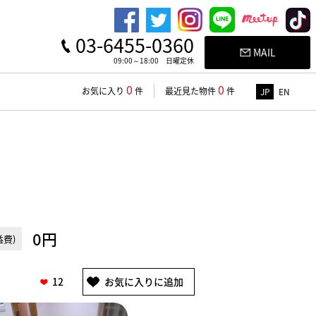
03-6455-0360
MAIL
09:00～18:00 日曜定休
0
0
お気に入り
件
最近見た物件
件
JP
EN
0円
費)
12