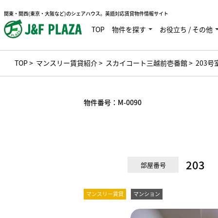
関東・関西(東京・大阪など)のシェアハウス。英語対応賃貸物件情報サイト
TOP
物件を探す
お役立ち / その他
TOP
>
マンスリー賃貸紹介
>
スカイコート三越前壱番館
> 203号
物件番号：
M-0090
203
部屋番号
マンスリー賃貸
マンション