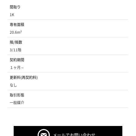
間取り
1K
専有面積
20.6m²
階/階数
3/11階
契約期間
１ヶ月～
更新料(再契約料)
なし
取引形態
一般媒介
メールでお問い合わせ