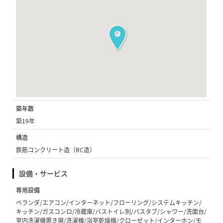
築年数
築19年
構造
鉄筋コンクリート造（RC造）
設備・サービス
専用設備
ベランダ/エアコン/インターネット/フローリング/システムキッチン/
キッチン/ガスコンロ/冷蔵庫/バストイレ別/バスタブ/シャワー/洗面台/
室内洗濯機置き場/洗濯機/浴室乾燥機/クローゼット/インターホン/モ