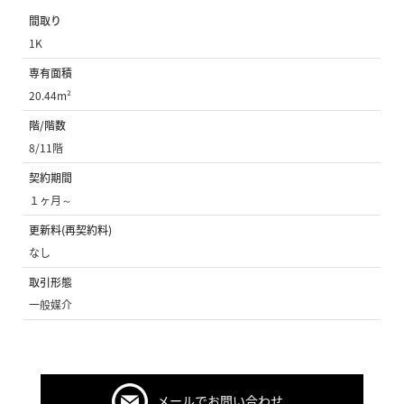
間取り
1K
専有面積
20.44m²
階/階数
8/11階
契約期間
１ヶ月～
更新料(再契約料)
なし
取引形態
一般媒介
メールでお問い合わせ