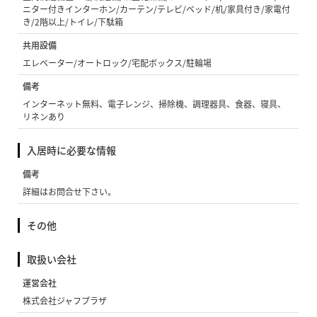
ニター付きインターホン/カーテン/テレビ/ベッド/机/家具付き/家電付
き/2階以上/トイレ/下駄箱
共用設備
エレベーター/オートロック/宅配ボックス/駐輪場
備考
インターネット無料、電子レンジ、掃除機、調理器具、食器、寝具、
リネンあり
入居時に必要な情報
備考
詳細はお問合せ下さい。
その他
取扱い会社
運営会社
株式会社ジャフプラザ