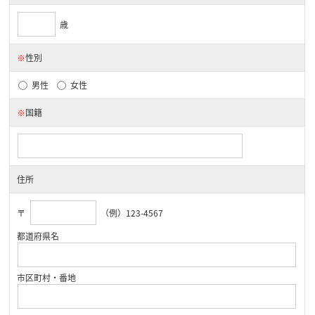
歳
※
性別
男性
女性
※
国籍
住所
〒
（例）123-4567
都道府県名
市区町村・番地