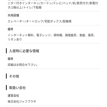
ニター付きインターホン/カーテン/テレビ/ベッド/机/家具付き/家電付
き/2階以上/トイレ/下駄箱
共用設備
エレベーター/オートロック/宅配ボックス/駐輪場
備考
インターネット無料、電子レンジ、掃除機、調理器具、食器、寝具、
リネンあり
入居時に必要な情報
備考
詳細はお問合せ下さい。
その他
取扱い会社
運営会社
株式会社ジャフプラザ