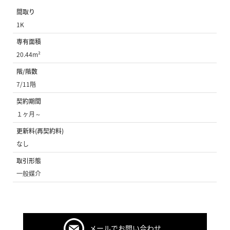
間取り
1K
専有面積
20.44m²
階/階数
7/11階
契約期間
１ヶ月～
更新料(再契約料)
なし
取引形態
一般媒介
メールでお問い合わせ