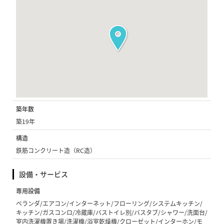
築年数
築19年
構造
鉄筋コンクリート造（RC造）
設備・サービス
専用設備
ベランダ/エアコン/インターネット/フローリング/システムキッチン/
キッチン/ガスコンロ/冷蔵庫/バストイレ別/バスタブ/シャワー/洗面台/
室内洗濯機置き場/洗濯機/浴室乾燥機/クローゼット/インターホン/モ