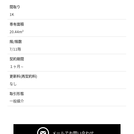
間取り
1K
専有面積
20.44m²
階/階数
7/11階
契約期間
１ヶ月～
更新料(再契約料)
なし
取引形態
一般媒介
メールでお問い合わせ