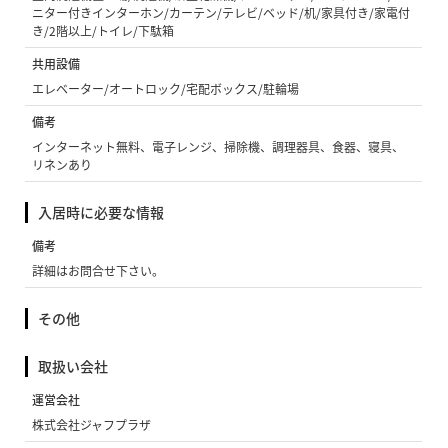
ニター付きインターホン/カーテン/テレビ/ベッド/机/家具付き/家電付
き/2階以上/トイレ/下駄箱
共用設備
エレベーター/オートロック/宅配ボックス/駐輪場
備考
インターネット無料、電子レンジ、掃除機、調理器具、食器、寝具、
リネンあり
入居時に必要な情報
備考
詳細はお問合せ下さい。
その他
取扱い会社
運営会社
株式会社ジャフプラザ