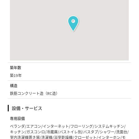
築年数
築19年
構造
鉄筋コンクリート造（RC造）
設備・サービス
専用設備
ベランダ/エアコン/インターネット/フローリング/システムキッチン/
キッチン/ガスコンロ/冷蔵庫/バストイレ別/バスタブ/シャワー/洗面台/
室内洗濯機置き場/洗濯機/浴室乾燥機/クローゼット/インターホン/モ