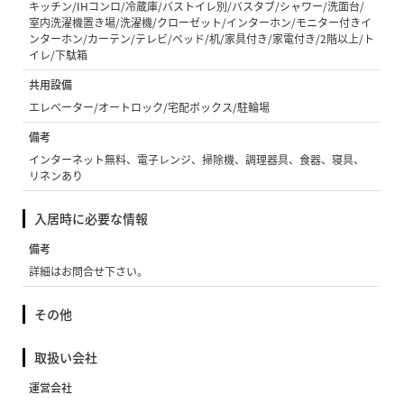
キッチン/IHコンロ/冷蔵庫/バストイレ別/バスタブ/シャワー/洗面台/
室内洗濯機置き場/洗濯機/クローゼット/インターホン/モニター付きイ
ンターホン/カーテン/テレビ/ベッド/机/家具付き/家電付き/2階以上/ト
イレ/下駄箱
共用設備
エレベーター/オートロック/宅配ボックス/駐輪場
備考
インターネット無料、電子レンジ、掃除機、調理器具、食器、寝具、
リネンあり
入居時に必要な情報
備考
詳細はお問合せ下さい。
その他
取扱い会社
運営会社