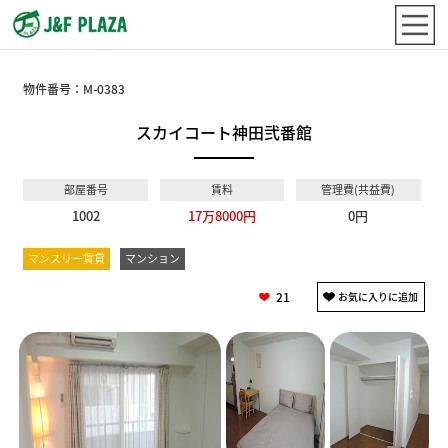
物件番号：
M-0383
スカイコート神田弐番館
部屋番号
賃料
管理費(共益費)
1002
17万8000円
0円
マンスリー賃貸
マンション
21