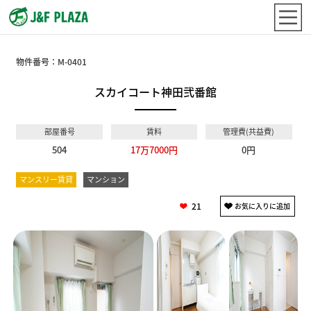
物件番号：
M-0401
スカイコート神田弐番館
部屋番号
賃料
管理費(共益費)
504
17万7000円
0円
マンスリー賃貸
マンション
21