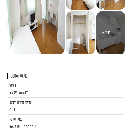
+ 7 Photos
月額費用
賃料
17万7000円
管理費(共益費)
0円
その他1
光熱費 22000円