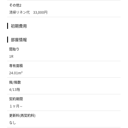
その他2
清掃リネン代 33,000円
初期費用
部屋情報
間取り
1R
専有面積
24.01m²
階/階数
4/13階
契約期間
１ヶ月～
更新料(再契約料)
なし