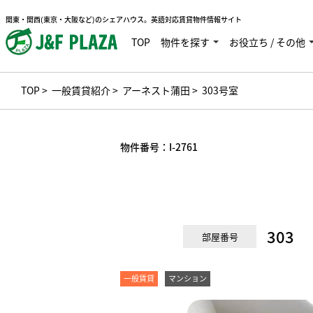
関東・関西(東京・大阪など)のシェアハウス。英語対応賃貸物件情報サイト
TOP
物件を探す
お役立ち / その他
TOP
>
一般賃貸紹介
>
アーネスト蒲田
> 303号室
物件番号：
I-2761
303
部屋番号
一般賃貸
マンション