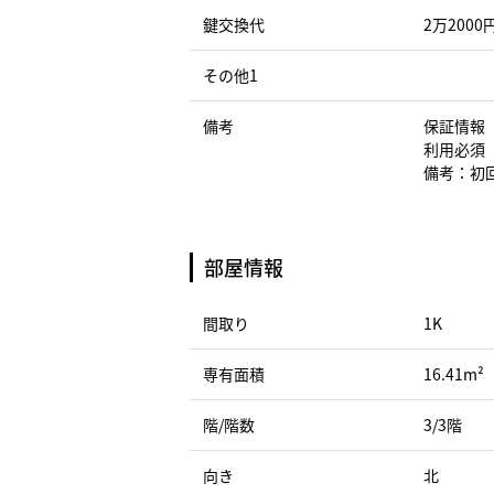
鍵交換代
2万2000
その他1
備考
保証情報
利用必須
備考：初回
部屋情報
間取り
1K
専有面積
16.41m²
階/階数
3/3階
向き
北