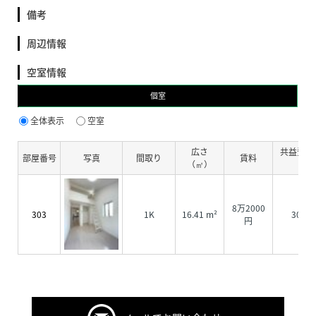
備考
周辺情報
空室情報
個室
全体表示
空室
広さ
共益費・
部屋番号
写真
間取り
賃料
（㎡）
費
8万2000
303
1K
16.41 m²
3000
円