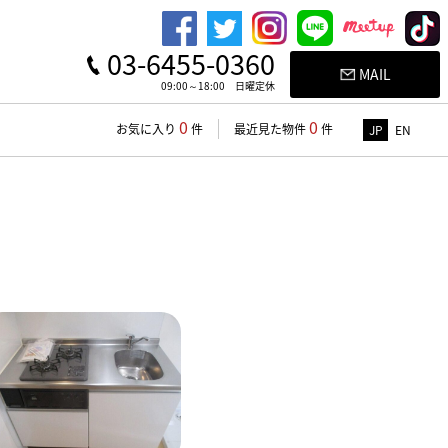
03-6455-0360
MAIL
09:00～18:00 日曜定休
0
0
お気に入り
件
最近見た物件
件
JP
EN