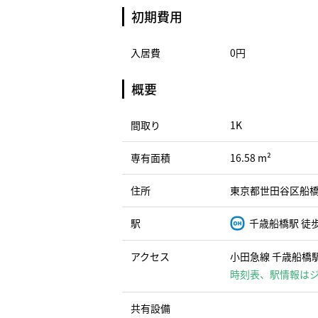
初期費用
入居費
0円
概要
間取り
1K
専有面積
16.58 m²
住所
東京都世田谷区船橋3-
駅
千歳船橋駅 徒
アクセス
小田急線 千歳船橋駅
時刻表、駅情報は
共有設備