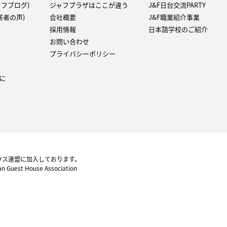
タッフブログ)
ジャフプラザはここが違う
J&F日台交流PARTY
（入居者の声)
会社概要
J&F職業紹介事業
採用情報
日本語学校のご紹介
お問い合わせ
プライバシーポリシー
に
ウス連盟に加入しております。
pan Guest House Association