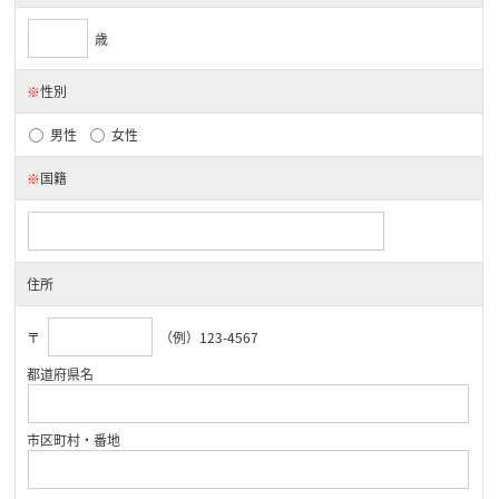
歳
※
性別
男性
女性
※
国籍
住所
〒
（例）123-4567
都道府県名
市区町村・番地