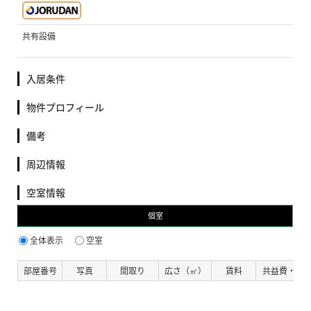
共有設備
入居条件
物件プロフィール
備考
周辺情報
空室情報
個室
全体表示
空室
部屋番号
写真
間取り
広さ（㎡）
賃料
共益費・管